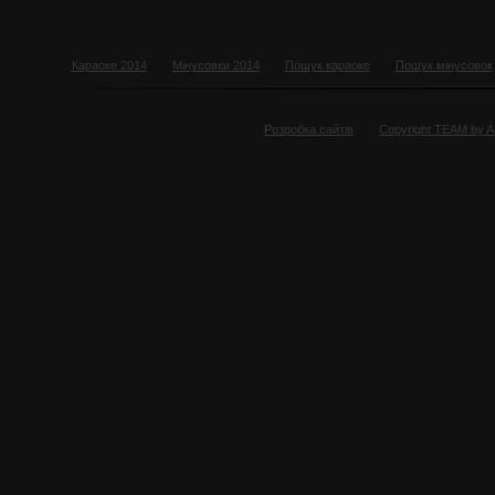
Караоке 2014
Мінусовки 2014
Пошук караоке
Пошук мінусовок
Розробка сайтів
Copyright TEAM by 