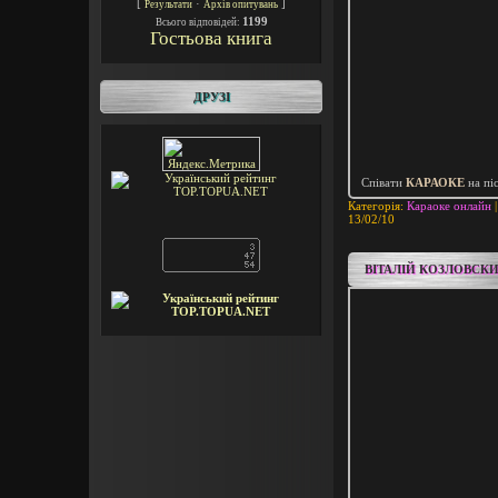
[
·
]
Результати
Архів опитувань
1199
Всього відповідей:
Гостьова книга
ДРУЗІ
Співати
КАРАОКЕ
на пі
Категорія:
Караоке онлайн
|
13/02/10
ВІТАЛІЙ КОЗЛОВСКИ