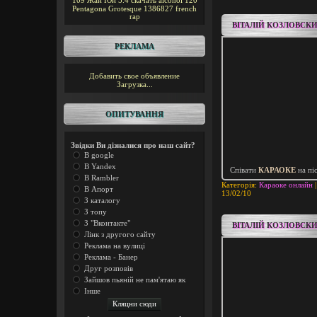
109
Жан Юн
5.4
скачать alcohol 120
Pentagona
Grotesque
1386827
french
rap
ВІТАЛІЙ КОЗЛОВСКИ
РЕКЛАМА
Добавить свое объявление
Загрузка...
ОПИТУВАННЯ
Звідки Ви дізналися про наш сайт?
В google
В Yandex
Співати
КАРАОКЕ
на пі
В Rambler
Категорія:
Караоке онлайн
|
В Апорт
13/02/10
З каталогу
З топу
З "Вконтакте"
ВІТАЛІЙ КОЗЛОВСКИ
Лінк з другого сайту
Реклама на вулиці
Реклама - Банер
Друг розповів
Зайшов пьяній не пам'ятаю як
Інше