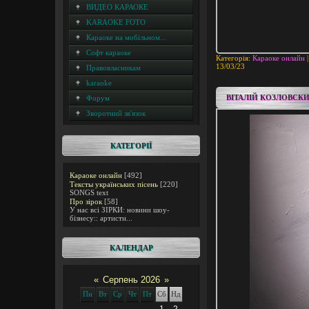
ВИДЕО КАРАОКЕ
KARAOKE FOTO
Караоке на мобільном...
Софт караоке
Категорія:
Караоке онлайн
|
13/03/23
Правовласникам
karaoke
ВІТАЛІЙ КОЗЛОВСКИ
Форум
Зворотний зв'язок
КАТЕГОРІЇ
Караоке онлайн
[492]
Тексты українських пісень
[220]
SONGS text
Про зірок
[58]
У нас всі ЗІРКИ: новини шоу-
бізнесу:: артисти...
КАЛЕНДАР
«
Серпень 2026
»
Пн
Вт
Ср
Чт
Пт
Сб
Нд