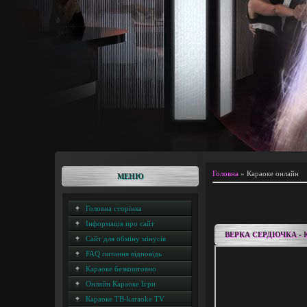
Головна
»
Караоке онлайн
МЕНЮ
Головна сторінка
Інформація про сайт
ВЕРКА СЕРДЮЧКА -
Сайт для обміну мінусів
FAQ питання відповідь
Караоке безкоштовно
Онлайн Караоке Ігри
Караоке ТВ-karaoke TV