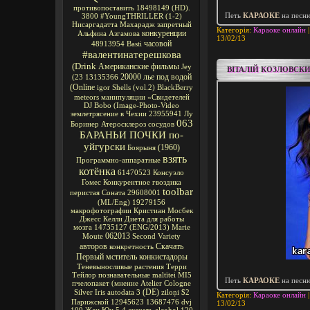
противопоставить
18498149
(HD).
Петь
КАРАОКЕ
на песн
3800
#YoungTHRILLER
(1-2)
Нисаргадатта Махарадж
запретный
Категорія:
Караоке онлайн
|
конкуренции
Альфина Азгамова
13/02/13
часовой
48913954
Basti
#валентинатерешкова
(Drink
Американские фильмы
Jey
ВІТАЛІЙ КОЗЛОВСКИ
20000 лье под водой
(23
13135366
(Online
igor
Shells
(vol.2)
BlackBerry
meteors
манипуляции
«Свидетелей
DJ Bobo
(Image-Photo-Video
землетрясение в Чехии
23955941
Лу
063
Боринер
Атеросклероз сосудов
БАРАНЬИ ПОЧКИ по-
уйгурски
(1960)
Боярыня
взять
Программно-аппаратные
котёнка
61470523
Консуэло
Гомес
Конкурентное
гвоздика
toolbar
перистая Соната
29608001
(ML/Eng)
19279156
макрофотографии
Кристиан Мосбек
Джесс Келли
Диета для работы
мозга
14735127
(ENG/2013)
Marie
062013
Moute
Second Variety
авторов
Скачать
конкретность
Первый мститель
конкистадоры
Теневыносливые растения
Терри
Тейлор
познавательные
maltītei
MI5
Петь
КАРАОКЕ
на песн
пчелопакет
(мнение
Atelier Cologne
(DE)
Silver Iris
autodata 3
ziloņi
$2
Категорія:
Караоке онлайн
|
Парижской
12945623
13687476
dvj
13/02/13