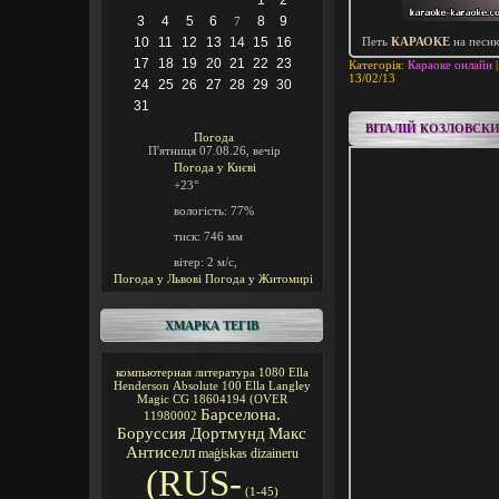
1
2
3
4
5
6
8
9
7
10
11
12
13
14
15
16
Петь
КАРАОКЕ
на песн
17
18
19
20
21
22
23
Категорія:
Караоке онлайн
|
13/02/13
24
25
26
27
28
29
30
31
ВІТАЛІЙ КОЗЛОВСКИ
Погода
П'ятниця 07.08.26, вечір
Погода у
Києві
+23°
вологість:
77%
тиск:
746 мм
вітер:
2 м/с,
Погода у Львові
Погода у Житомирі
ХМАРКА ТЕГІВ
компьютерная литература
1080
Ella
Henderson
Absolute 100
Ella Langley
Magic CG
18604194
(OVER
Барселона.
11980002
Боруссия Дортмунд
Макс
Антиселл
maģiskas
dizaineru
(RUS-
(1-45)