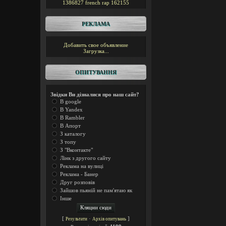
1386827
french rap
162155
РЕКЛАМА
Добавить свое объявление
Загрузка...
ОПИТУВАННЯ
Звідки Ви дізналися про наш сайт?
В google
В Yandex
В Rambler
В Апорт
З каталогу
З топу
З "Вконтакте"
Лінк з другого сайту
Реклама на вулиці
Реклама - Банер
Друг розповів
Зайшов пьяній не пам'ятаю як
Інше
[
·
]
Результати
Архів опитувань