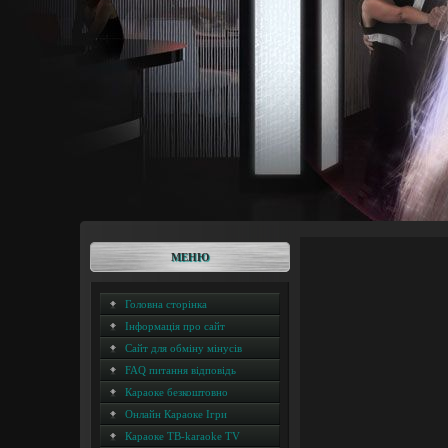
МЕНЮ
Головна сторінка
Інформація про сайт
Сайт для обміну мінусів
FAQ питання відповідь
Караоке безкоштовно
Онлайн Караоке Ігри
Караоке ТВ-karaoke TV