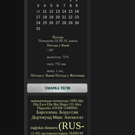
1
2
3
4
5
6
7
8
9
11
12
13
14
15
16
10
17
18
19
20
21
22
23
24
25
26
27
28
29
30
31
Погода
Понеділок 10.08.26, ранок
Погода у
Києві
+18°
вологість:
71%
тиск:
751 мм
вітер:
1 м/с,
Погода у Львові
Погода у Житомирі
ХМАРКА ТЕГІВ
компьютерная литература
1080
eļļai
Ella Eyre
Ella Mai
Magic CG
Alex
Flippenko
(OVER
11980002
Барселона. Боруссия
Дортмунд
Макс Антиселл
(RUS-
maģiskas
dizaineru
(1-45)
противопоставить
18498149