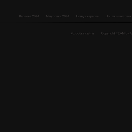
Караоке 2014
Мінусовки 2014
Пошук караоке
Пошук мінусовок
Розробка сайтів
Copyright TEAM by 