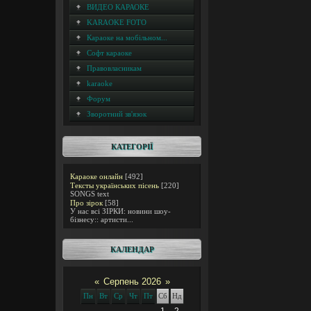
ВИДЕО КАРАОКЕ
KARAOKE FOTO
Караоке на мобільном...
Софт караоке
Правовласникам
karaoke
Форум
Зворотний зв'язок
КАТЕГОРІЇ
Караоке онлайн
[492]
Тексты українських пісень
[220]
SONGS text
Про зірок
[58]
У нас всі ЗІРКИ: новини шоу-
бізнесу:: артисти...
КАЛЕНДАР
«
Серпень 2026
»
Пн
Вт
Ср
Чт
Пт
Сб
Нд