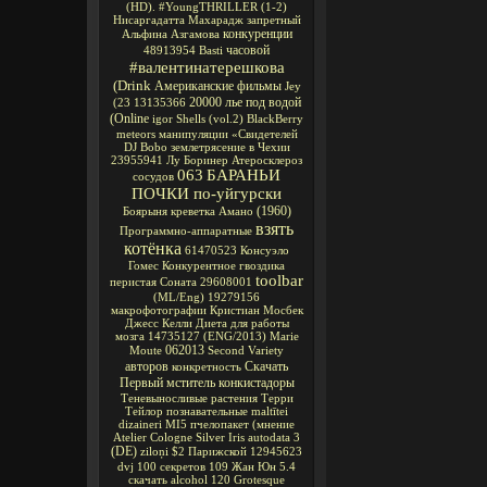
(HD).
#YoungTHRILLER
(1-2)
Нисаргадатта Махарадж
запретный
конкуренции
Альфина Азгамова
часовой
48913954
Basti
#валентинатерешкова
(Drink
Американские фильмы
Jey
20000 лье под водой
(23
13135366
(Online
igor
Shells
(vol.2)
BlackBerry
meteors
манипуляции
«Свидетелей
DJ Bobo
землетрясение в Чехии
23955941
Лу Боринер
Атеросклероз
063
БАРАНЬИ
сосудов
ПОЧКИ по-уйгурски
(1960)
Боярыня
креветка Амано
взять
Программно-аппаратные
котёнка
61470523
Консуэло
Гомес
Конкурентное
гвоздика
toolbar
перистая Соната
29608001
(ML/Eng)
19279156
макрофотографии
Кристиан Мосбек
Джесс Келли
Диета для работы
мозга
14735127
(ENG/2013)
Marie
062013
Moute
Second Variety
авторов
Скачать
конкретность
Первый мститель
конкистадоры
Теневыносливые растения
Терри
Тейлор
познавательные
maltītei
dizaineri
MI5
пчелопакет
(мнение
Atelier Cologne Silver Iris
autodata 3
(DE)
ziloņi
$2
Парижской
12945623
dvj
100 секретов
109
Жан Юн
5.4
скачать alcohol 120
Grotesque