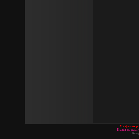
Усі файли р
Права на компо
Купу