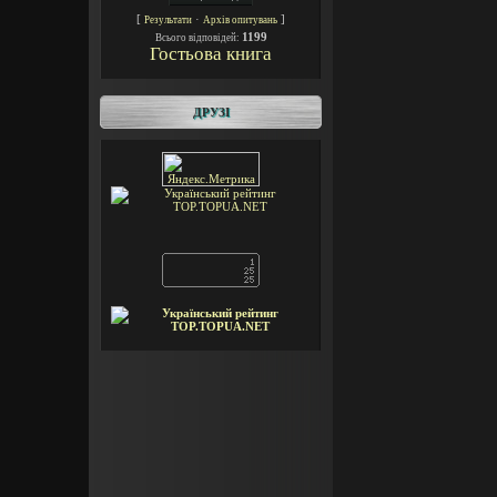
[
·
]
Результати
Архів опитувань
1199
Всього відповідей:
Гостьова книга
ДРУЗІ