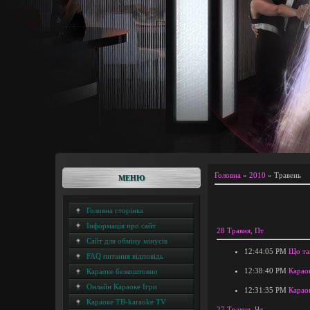
Головна
»
2010
»
Травень
МЕНЮ
Головна сторінка
Інформація про сайт
28 Травня, Пт
Сайт для обміну мінусів
12:44:05 PM
Що та
FAQ питання відповідь
12:38:40 PM
Караок
Караоке безкоштовно
Онлайн Караоке Ігри
12:31:35 PM
Караок
Караоке ТВ-karaoke TV
27 Травня, Чт