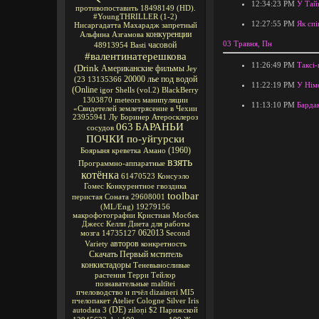
12:34:23 PM
У Тайв
противопоставить
18498149
(HD).
#YoungTHRILLER
(1-2)
12:27:55 PM
Як спі
Нисаргадатта Махарадж
запретный
конкуренции
Альфина Азгамова
03 Травня, Пн
часовой
48913954
Basti
#валентинатерешкова
11:26:49 PM
Таксі-
(Drink
Американские фильмы
Jey
20000 лье под водой
(23
13135366
11:22:19 PM
У Німе
(Online
igor
Shells
(vol.2)
BlackBerry
1303870
meteors
манипуляции
11:13:10 PM
Бардак
«Свидетелей
землетрясение в Чехии
23955941
Лу Боринер
Атеросклероз
063
БАРАНЬИ
сосудов
ПОЧКИ по-уйгурски
(1960)
Боярыня
креветка Амано
взять
Программно-аппаратные
котёнка
61470523
Консуэло
Гомес
Конкурентное
гвоздика
toolbar
перистая Соната
29608001
(ML/Eng)
19279156
макрофотографии
Кристиан Мосбек
Джесс Келли
Диета для работы
062013
мозга
14735127
Second
авторов
Variety
конкретность
Скачать Первый мститель
конкистадоры
Теневыносливые
растения
Терри Тейлор
познавательные
maltītei
пчеловодство и пчёл
dizaineri
MI5
пчелопакет
Atelier Cologne Silver Iris
(DE)
autodata 3
ziloņi
$2
Парижской