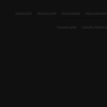
Караоке 2014
Мінусовки 2014
Пошук караоке
Пошук мінусовок
Розробка сайтів
Copyright TEAM by 