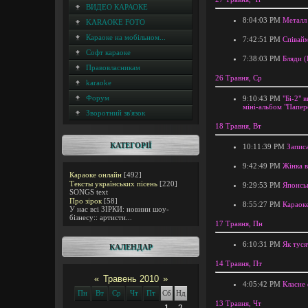
ВИДЕО КАРАОКЕ
8:04:03 PM
Металл 
KARAOKE FOTO
Караоке на мобільном...
7:42:51 PM
Співайм
Софт караоке
7:38:03 PM
Бляди (
Правовласникам
26 Травня, Ср
karaoke
Форум
9:10:43 PM
"Бі-2" 
міні-альбом "Папер
Зворотний зв'язок
18 Травня, Вт
КАТЕГОРІЇ
10:11:39 PM
Запис
9:42:49 PM
Жінка 
Караоке онлайн
[492]
Тексты українських пісень
[220]
9:29:53 PM
Японськ
SONGS text
Про зірок
[58]
8:55:27 PM
Караоке
У нас всі ЗІРКИ: новини шоу-
бізнесу:: артисти...
17 Травня, Пн
6:10:31 PM
Як туся
КАЛЕНДАР
14 Травня, Пт
«
Травень 2010
»
4:05:42 PM
Класне
Пн
Вт
Ср
Чт
Пт
Сб
Нд
13 Травня, Чт