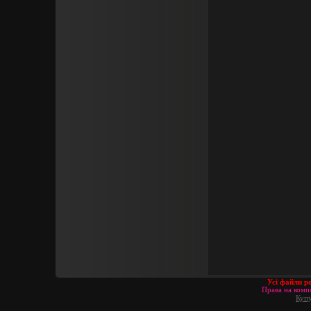
Усі файли р
Права на компо
Купу