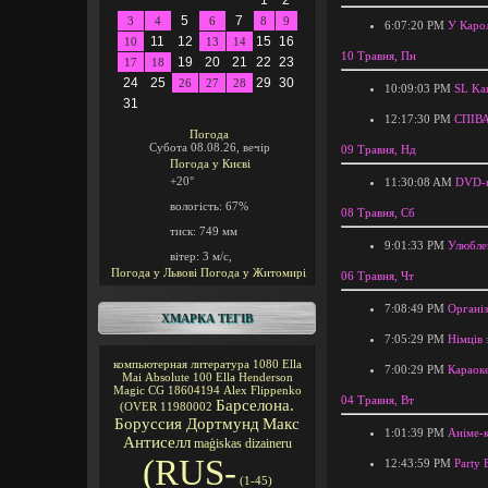
1
2
5
7
3
4
6
8
9
6:07:20 PM
У Карол
11
12
15
16
10
13
14
10 Травня, Пн
19
20
21
22
23
17
18
24
25
29
30
26
27
28
10:09:03 PM
SL Ka
31
12:17:30 PM
СПІВ
Погода
Субота 08.08.26, вечір
09 Травня, Нд
Погода у
Києві
+20°
11:30:08 AM
DVD-к
вологість:
67%
08 Травня, Сб
тиск:
749 мм
9:01:33 PM
Улюблен
вітер:
3 м/с,
Погода у Львові
Погода у Житомирі
06 Травня, Чт
7:08:49 PM
Організ
ХМАРКА ТЕГІВ
7:05:29 PM
Німців 
компьютерная литература
1080
Ella
7:00:29 PM
Караок
Mai
Absolute 100
Ella Henderson
Magic CG
18604194
Alex Flippenko
04 Травня, Вт
Барселона.
(OVER
11980002
Боруссия Дортмунд
Макс
1:01:39 PM
Аніме-к
Антиселл
maģiskas
dizaineru
(RUS-
12:43:59 PM
Party 
(1-45)