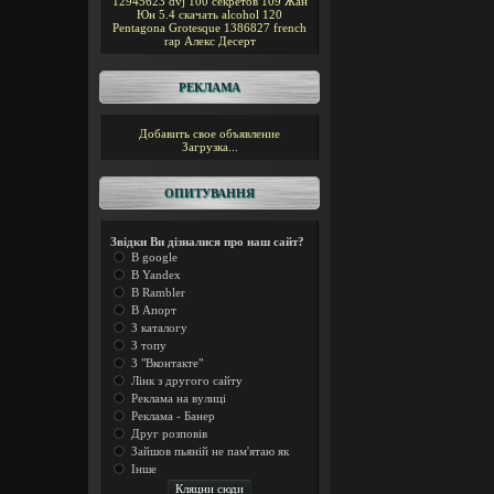
12945623
dvj
100 секретов
109
Жан
Юн
5.4
скачать alcohol 120
Pentagona
Grotesque
1386827
french
rap
Алекс Десерт
РЕКЛАМА
Добавить свое объявление
Загрузка...
ОПИТУВАННЯ
Звідки Ви дізналися про наш сайт?
В google
В Yandex
В Rambler
В Апорт
З каталогу
З топу
З "Вконтакте"
Лінк з другого сайту
Реклама на вулиці
Реклама - Банер
Друг розповів
Зайшов пьяній не пам'ятаю як
Інше