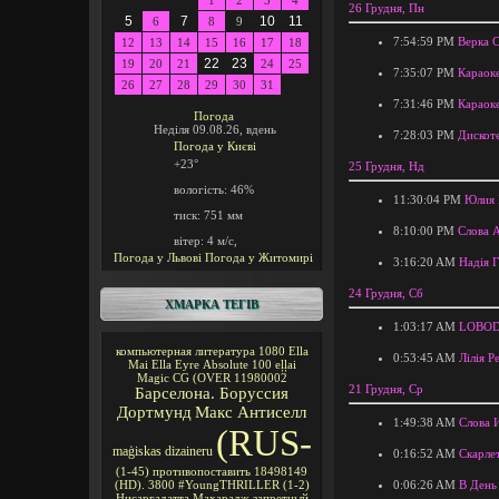
1
2
3
4
26 Грудня, Пн
5
7
10
11
6
8
9
7:54:59 PM
Верка С
12
13
14
15
16
17
18
22
23
19
20
21
24
25
7:35:07 PM
Караоке
26
27
28
29
30
31
7:31:46 PM
Караоке
Погода
Неділя 09.08.26, вдень
7:28:03 PM
Дискоте
Погода у
Києві
+23°
25 Грудня, Нд
вологість:
46%
11:30:04 PM
Юлия 
тиск:
751 мм
8:10:00 PM
Слова 
вітер:
4 м/с,
Погода у Львові
Погода у Житомирі
3:16:20 AM
Надія Г
24 Грудня, Сб
ХМАРКА ТЕГІВ
1:03:17 AM
LOBODA
компьютерная литература
1080
Ella
0:53:45 AM
Лілія Р
Mai
Ella Eyre
Absolute 100
eļļai
Magic CG
(OVER
11980002
21 Грудня, Ср
Барселона. Боруссия
Дортмунд
Макс Антиселл
1:49:38 AM
Слова И
(RUS-
maģiskas
dizaineru
0:16:52 AM
Скарле
(1-45)
противопоставить
18498149
0:06:26 AM
В День
(HD).
3800
#YoungTHRILLER
(1-2)
Нисаргадатта Махарадж
запретный