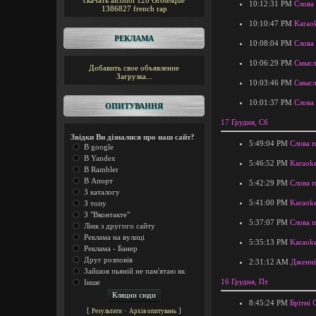
скачать alcohol 120
Grotesque
10:12:31 PM
Слова
1386827
french rap
10:10:47 PM
Karao
РЕКЛАМА
10:08:04 PM
Слова
10:06:29 PM
Смысл
Добавить свое объявление
Загрузка...
10:03:46 PM
Смысл
10:01:37 PM
Слова
ОПИТУВАННЯ
17 Грудня, Сб
Звідки Ви дізналися про наш сайт?
5:49:04 PM
Слова п
В google
В Yandex
5:46:52 PM
Karaoke
В Rambler
В Апорт
5:42:29 PM
Слова п
З каталогу
5:41:00 PM
Karaoke
З топу
З "Вконтакте"
5:37:07 PM
Слова п
Лінк з другого сайту
Реклама на вулиці
5:35:13 PM
Karaoke
Реклама - Банер
Друг розповів
2:31:12 AM
Дженні
Зайшов пьяній не пам'ятаю як
16 Грудня, Пт
Інше
8:45:24 PM
Брітні 
[
·
]
Результати
Архів опитувань