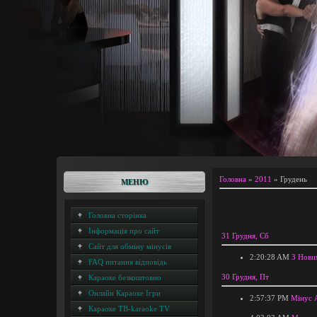
Головна
»
2011
»
Грудень
МЕНЮ
Головна сторінка
Інформація про сайт
31 Грудня, Сб
Сайт для обміну мінусів
2:20:28 AM
З Нови
FAQ питання відповідь
30 Грудня, Пт
Караоке безкоштовно
Онлайн Караоке Ігри
2:57:37 PM
Мінус А
Караоке ТВ-karaoke TV