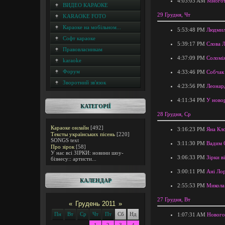
4:03:03 AM
Многот
ВИДЕО КАРАОКЕ
29 Грудня, Чт
KARAOKE FOTO
Караоке на мобільном...
5:53:48 PM
Людмил
Софт караоке
5:39:17 PM
Слова 
Правовласникам
4:37:09 PM
Соломія
karaoke
Форум
4:33:46 PM
Собчак 
Зворотний зв'язок
4:23:56 PM
Леонард
4:11:34 PM
У новор
КАТЕГОРІЇ
28 Грудня, Ср
Караоке онлайн
[492]
3:16:23 PM
Яна Кло
Тексты українських пісень
[220]
SONGS text
3:11:30 PM
Вадим 
Про зірок
[58]
У нас всі ЗІРКИ: новини шоу-
3:06:33 PM
Зірки в
бізнесу:: артисти...
3:00:11 PM
Ані Лор
КАЛЕНДАР
2:55:53 PM
Микола 
27 Грудня, Вт
«
Грудень 2011
»
Пн
Вт
Ср
Чт
Пт
Сб
Нд
1:07:31 AM
Нового