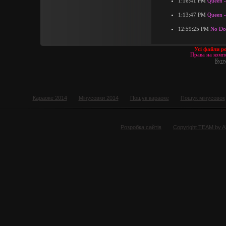
1:16:41 PM
Queen -
1:13:47 PM
Queen -
12:59:25 PM
No Dou
Усі файли р
Права на компо
Купу
Караоке 2014
Мінусовки 2014
Пошук караоке
Пошук мінусовок
Розробка сайтів
Copyright TEAM by 