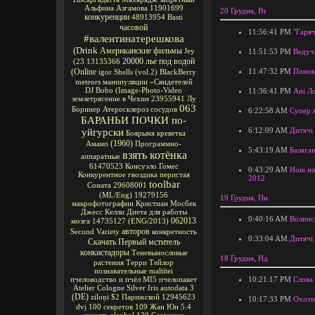
Альфина Азгамова
11901699
20 Грудня, Вт
конкуренции
48913954
Basti
часовой
11:56:41 PM
"Гаряч
#валентинатерешкова
(Drink
Американские фильмы
Jey
11:51:53 PM
Ведуч
20000 лье под водой
(23
13135366
(Online
11:47:32 PM
Поном
igor
Shells
(vol.2)
BlackBerry
meteors
манипуляции
«Свидетелей
DJ Bobo
(Image-Photo-Video
11:36:41 PM
Ані Ло
землетрясение в Чехии
23955941
Лу
063
Боринер
Атеросклероз сосудов
6:22:58 AM
Супер 
БАРАНЬИ ПОЧКИ по-
6:12:09 AM
Дитячі 
уйгурски
Боярыня
креветка
(1960)
Амано
Программно-
5:43:19 AM
Балага
взять котёнка
аппаратные
61470523
Консуэло Гомес
0:43:29 AM
Нові но
Конкурентное
гвоздика перистая
2012
toolbar
Соната
29608001
(ML/Eng)
19279156
19 Грудня, Пн
макрофотографии
Кристиан Мосбек
Джесс Келли
Диета для работы
0:40:16 AM
Волинс
062013
мозга
14735127
(ENG/2013)
авторов
Second Variety
конкретность
0:33:04 AM
Дитячі 
Скачать Первый мститель
конкистадоры
Теневыносливые
18 Грудня, Нд
растения
Терри Тейлор
познавательные
maltītei
10:21:17 PM
Слова
пчеловодство и пчёл
MI5
пчелопакет
Atelier Cologne Silver Iris
autodata 3
(DE)
ziloņi
$2
Парижской
12945623
10:17:33 PM
Охотн
dvj
100 секретов
109
Жан Юн
5.4