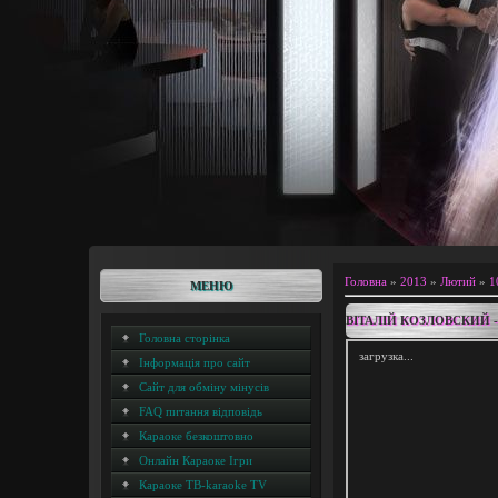
Головна
»
2013
»
Лютий
»
1
МЕНЮ
ВІТАЛІЙ КОЗЛОВСКИЙ 
Головна сторінка
загрузка...
Інформація про сайт
Сайт для обміну мінусів
FAQ питання відповідь
Караоке безкоштовно
Онлайн Караоке Ігри
Караоке ТВ-karaoke TV