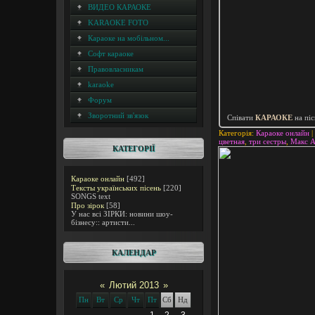
ВИДЕО КАРАОКЕ
KARAOKE FOTO
Караоке на мобільном...
Софт караоке
Правовласникам
karaoke
Форум
Зворотний зв'язок
Співати
КАРАОКЕ
на пі
Категорія
:
Караоке онлайн
|
цветная
,
три сестры
,
Макс А
КАТЕГОРІЇ
Караоке онлайн
[492]
Тексты українських пісень
[220]
SONGS text
Про зірок
[58]
У нас всі ЗІРКИ: новини шоу-
бізнесу:: артисти...
КАЛЕНДАР
«
Лютий 2013
»
Пн
Вт
Ср
Чт
Пт
Сб
Нд