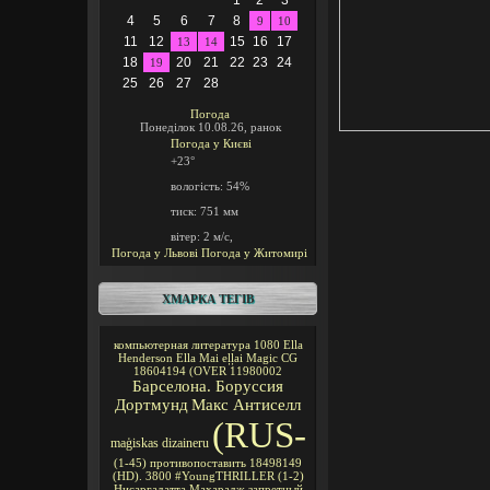
1
2
3
4
5
6
7
8
9
10
11
12
15
16
17
13
14
18
20
21
22
23
24
19
25
26
27
28
Погода
Понеділок 10.08.26, ранок
Погода у
Києві
+23°
вологість:
54%
тиск:
751 мм
вітер:
2 м/с,
Погода у Львові
Погода у Житомирі
ХМАРКА ТЕГІВ
компьютерная литература
1080
Ella
Henderson
Ella Mai
eļļai
Magic CG
18604194
(OVER
11980002
Барселона. Боруссия
Дортмунд
Макс Антиселл
(RUS-
maģiskas
dizaineru
(1-45)
противопоставить
18498149
(HD).
3800
#YoungTHRILLER
(1-2)
Нисаргадатта Махарадж
запретный