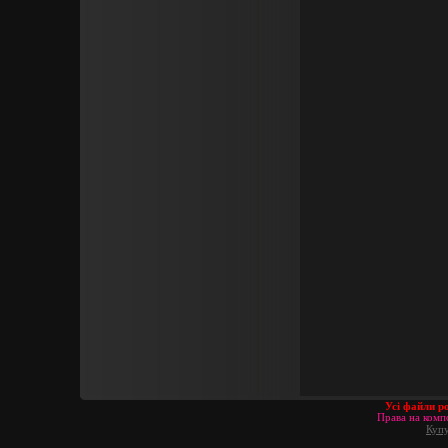
Усі файли р
Права на компо
Купу