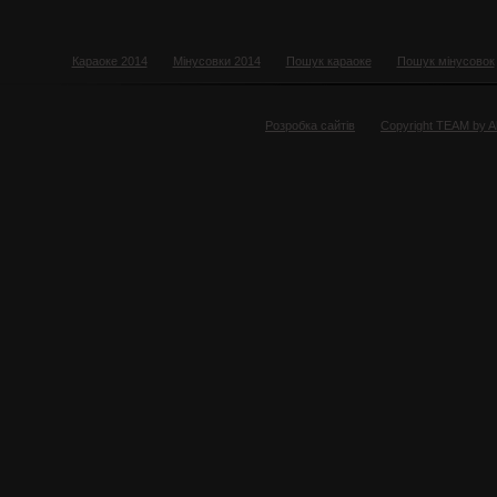
Караоке 2014
Мінусовки 2014
Пошук караоке
Пошук мінусовок
Розробка сайтів
Copyright TEAM by 