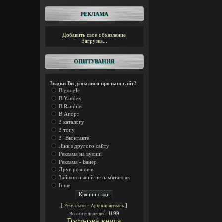
РЕКЛАМА
Добавить свое объявление
Загрузка...
ОПИТУВАННЯ
Звідки Ви дізналися про наш сайт?
В google
В Yandex
В Rambler
В Апорт
З каталогу
З топу
З "Вконтакте"
Лінк з другого сайту
Реклама на вулиці
Реклама - Банер
Друг розповів
Зайшов пьяній не пам'ятаю як
Інше
[
·
]
Результати
Архів опитувань
1199
Всього відповідей:
Гостьова книга