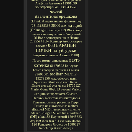
Альфина Азгамова
11901699
конкуренции
48913954
Basti
часовой
#валентинатерешкова
(Drink
Американские фильмы
Jey
20000 лье под водой
(23
13135366
(Online
igor
Shells
(vol.2)
BlackBerry
meteors
манипуляции
«Свидетелей
DJ Bobo
землетрясение в Чехии
23955941
Лу Боринер
Атеросклероз
063
БАРАНЬИ
сосудов
ПОЧКИ по-уйгурски
(1960)
Боярыня
креветка Амано
взять
Программно-аппаратные
котёнка
61470523
Консуэло
Гомес
гвоздика перистая Соната
toolbar
29608001
(ML/Eng)
19279156
макрофотографии
Кристиан Мосбек
Джесс Келли
Диета для работы мозга
14735127
062013
Marie Moute
Second Variety
авторов
Скачать
конкретность
Первый мститель
конкистадоры
Теневыносливые растения
Терри
Тейлор
познавательные
maltītei
dizaineri
MI5
пчелопакет
(мнение
Atelier Cologne Silver Iris
autodata 3
(DE)
ziloņi
$2
Парижской
12945623
dvj
109
Жан Юн
5.4
скачать alcohol
120
Pentagona
Grotesque
1386827
french rap
Алекс Десерт