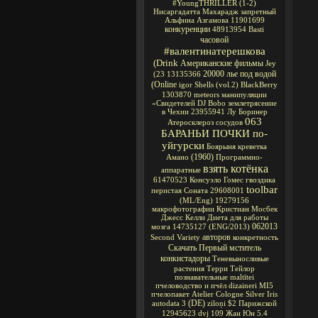
#YoungTHRILLER
(1-2)
Нисаргадатта Махарадж
запретный
Альфина Азгамова
11901699
конкуренции
48913954
Basti
часовой
#валентинатерешкова
(Drink
Американские фильмы
Jey
20000 лье под водой
(23
13135366
(Online
igor
Shells
(vol.2)
BlackBerry
1303870
meteors
манипуляции
«Свидетелей
DJ Bobo
землетрясение
в Чехии
23955941
Лу Боринер
063
Атеросклероз сосудов
БАРАНЬИ ПОЧКИ по-
уйгурски
Боярыня
креветка
(1960)
Амано
Программно-
взять котёнка
аппаратные
61470523
Консуэло Гомес
гвоздика
toolbar
перистая Соната
29608001
(ML/Eng)
19279156
макрофотографии
Кристиан Мосбек
Джесс Келли
Диета для работы
062013
мозга
14735127
(ENG/2013)
авторов
Second Variety
конкретность
Скачать Первый мститель
конкистадоры
Теневыносливые
растения
Терри Тейлор
познавательные
maltītei
пчеловодство и пчёл
dizaineri
MI5
пчелопакет
Atelier Cologne Silver Iris
(DE)
autodata 3
ziloņi
$2
Парижской
12945623
dvj
109
Жан Юн
5.4