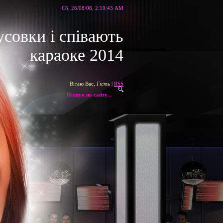
Сб, 26/08/08, 2:19:43 AM
усовки і співають
караоке 2014
Вітаю Вас
,
Гість
|
RSS