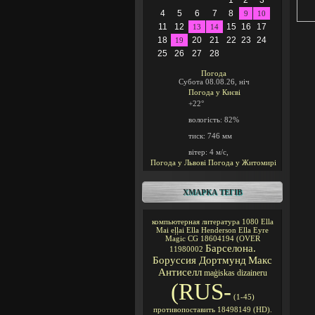
1
2
3
4
5
6
7
8
9
10
11
12
15
16
17
13
14
18
20
21
22
23
24
19
25
26
27
28
Погода
Субота 08.08.26, ніч
Погода у
Києві
+22°
вологість:
82%
тиск:
746 мм
вітер:
4 м/с,
Погода у Львові
Погода у Житомирі
ХМАРКА ТЕГІВ
компьютерная литература
1080
Ella
Mai
eļļai
Ella Henderson
Ella Eyre
Magic CG
18604194
(OVER
Барселона.
11980002
Боруссия Дортмунд
Макс
Антиселл
maģiskas
dizaineru
(RUS-
(1-45)
противопоставить
18498149
(HD).