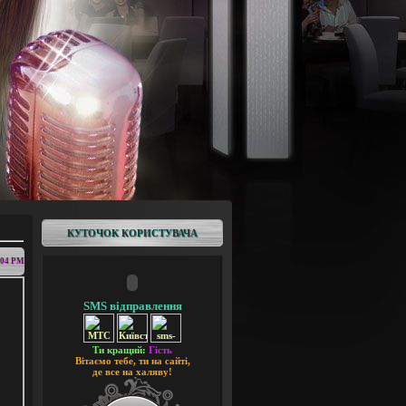
КУТОЧОК КОРИСТУВАЧА
:04 PM
SMS відправлення
Ти кращий:
Гість
Вітаємо тебе, ти на сайті,
де все на халяву!