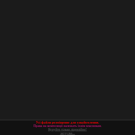
Усі файли розміщенно для ознайомлення.
Права на композиції належать їхнім власникам.
Купуйте тільки ліцензійне!
загрузка...