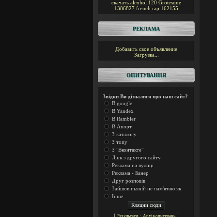
скачать alcohol 120
Grotesque
1386827
french rap
162155
РЕКЛАМА
Добавить свое объявление
Загрузка...
ОПИТУВАННЯ
Звідки Ви дізналися про наш сайт?
В google
В Yandex
В Rambler
В Апорт
З каталогу
З топу
З "Вконтакте"
Лінк з другого сайту
Реклама на вулиці
Реклама - Банер
Друг розповів
Зайшов пьяній не пам'ятаю як
Інше
[
·
]
Результати
Архів опитувань