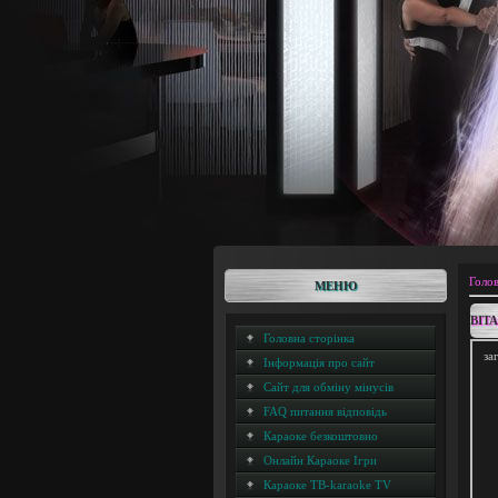
Голо
МЕНЮ
ВІТ
Головна сторінка
за
Інформація про сайт
Сайт для обміну мінусів
FAQ питання відповідь
Караоке безкоштовно
Онлайн Караоке Ігри
Караоке ТВ-karaoke TV