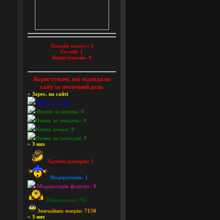
Онлайн всього:
1
Гостей:
1
Користувачів:
0
Користувачі, які відвідали
сайт за поточний день
»
Зареє. на сайті
Всього: 7245
Нових за місяць: 0
Нових за тиждень: 0
Нових вчора: 0
Нових за сьогодні: 0
»
З них
Адміністраторів: 1
Модераторів: 1
Модераторів форуму: 0
Перевірених: 93
Звичайних юзерів: 7150
»
З них