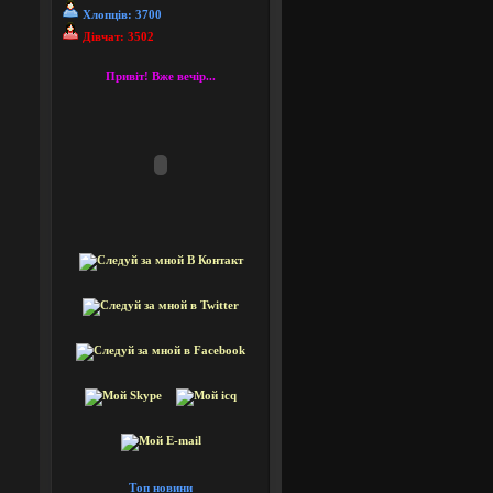
Хлопців: 3700
Дівчат: 3502
Привіт! Вже вечір...
Топ новини