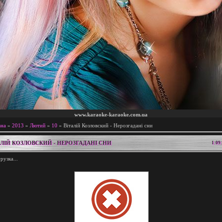
www.karaoke-karaoke.com.ua
вна
»
2013
»
Лютий
»
10
» Віталій Козловский - Нерозгаданi сни
АЛІЙ КОЗЛОВСКИЙ - НЕРОЗГАДАНI СНИ
1:09
грузка...