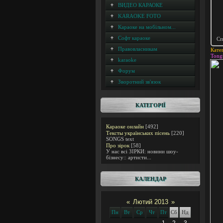
ВИДЕО КАРАОКЕ
KARAOKE FOTO
Караоке на мобільном...
Софт караоке
Сп
Правовласникам
Кате
Tong
karaoke
Форум
Зворотний зв'язок
КАТЕГОРІЇ
Караоке онлайн
[492]
Тексты українських пісень
[220]
SONGS text
Про зірок
[58]
У нас всі ЗІРКИ: новини шоу-
бізнесу:: артисти...
КАЛЕНДАР
«
Лютий 2013
»
Пн
Вт
Ср
Чт
Пт
Сб
Нд