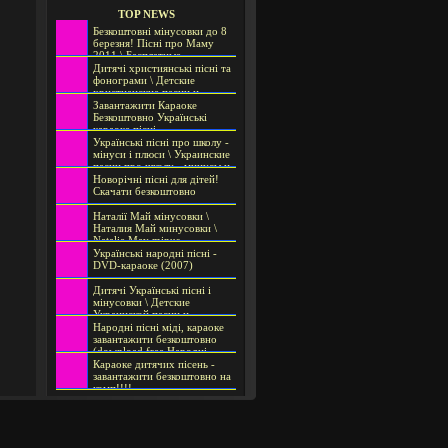
TOP NEWS
Безкоштовні мінусовки до 8
березня! Пісні про Маму
2011 \ Бесплатные
минусовки к 8 марта! Песни
Дитячі християнські пісні та
о Маме 2011 \ Free audio
фонограми \ Детские
file for March 8!
христианские песни и
фонограммы \ Children's
Завантажити Караоке
Christian songs and
Безкоштовно Українські
soundtracks
караоке пісні
БЕЗКОШТОВНО
Українські пісні про школу -
мінуси і плюси \ Украинские
песни про школу - минусы и
плюсы \ Ukrainian songs
Новорічні пісні для дітей!
about school - org and
Скачати безкоштовно
minusa
Наталії Май мінусовки \
Наталия Май минусовки \
Natalie May minus
Українські народні пісні -
DVD-караоке (2007)
Дитячі Українські пісні і
мінусовки \ Детские
Украинской песни и
минусовки \ Nursery songs
Народні пісні міді, караоке
and Ukrainian mynusovky
завантажити безкоштовно
(download free Народні
пісні midi, karaoke)
Караоке дитячих пісень -
завантажити безкоштовно на
комп!!!!