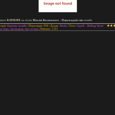
івати
КАРАОКЕ
на пісню
Віталія Козловского - Нерозгаданi сни
онлайн
горія
:
Караоке онлайн
|
Переглядів
: 956 |
Додав
:
Akeks
|
Теги
:
Спрей – Rolling Stone
ue logo
,
тротуаров
,
три сестры
|
Рейтинг
:
5.0
/
1