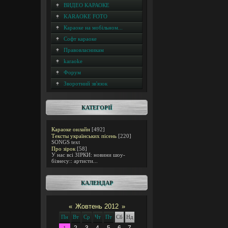
ВИДЕО КАРАОКЕ
KARAOKE FOTO
Караоке на мобільном...
Софт караоке
Правовласникам
karaoke
Форум
Зворотний зв'язок
КАТЕГОРІЇ
Караоке онлайн
[492]
Тексты українських пісень
[220]
SONGS text
Про зірок
[58]
У нас всі ЗІРКИ: новини шоу-
бізнесу:: артисти...
КАЛЕНДАР
«
Жовтень 2012
»
Пн
Вт
Ср
Чт
Пт
Сб
Нд