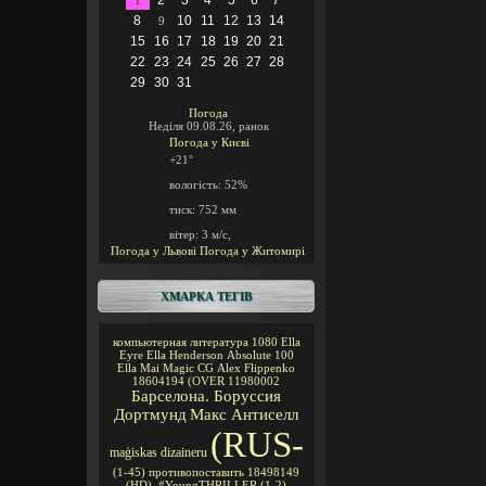
2
3
4
5
6
7
1
8
10
11
12
13
14
9
15
16
17
18
19
20
21
22
23
24
25
26
27
28
29
30
31
Погода
Неділя 09.08.26, ранок
Погода у
Києві
+21°
вологість:
52%
тиск:
752 мм
вітер:
3 м/с,
Погода у Львові
Погода у Житомирі
ХМАРКА ТЕГІВ
компьютерная литература
1080
Ella
Eyre
Ella Henderson
Absolute 100
Ella Mai
Magic CG
Alex Flippenko
18604194
(OVER
11980002
Барселона. Боруссия
Дортмунд
Макс Антиселл
(RUS-
maģiskas
dizaineru
(1-45)
противопоставить
18498149
(HD).
#YoungTHRILLER
(1-2)