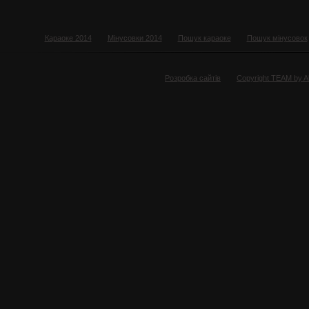
Караоке 2014
Мінусовки 2014
Пошук караоке
Пошук мінусовок
Розробка сайтів
Copyright TEAM by 