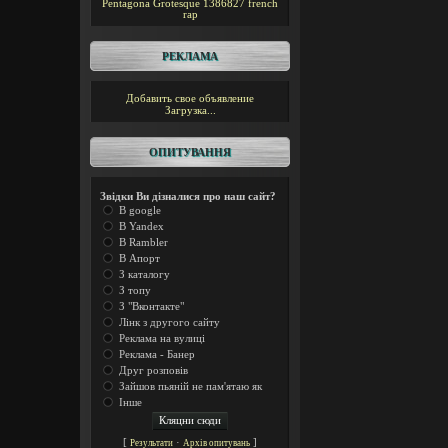
Pentagona
Grotesque
1386827
french
rap
РЕКЛАМА
Добавить свое объявление
Загрузка...
ОПИТУВАННЯ
Звідки Ви дізналися про наш сайт?
В google
В Yandex
В Rambler
В Апорт
З каталогу
З топу
З "Вконтакте"
Лінк з другого сайту
Реклама на вулиці
Реклама - Банер
Друг розповів
Зайшов пьяній не пам'ятаю як
Інше
[
·
]
Результати
Архів опитувань