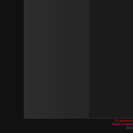
Усі файли р
Права на компо
Купу