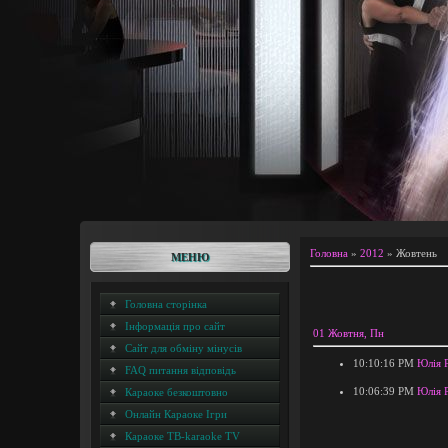
Головна
»
2012
»
Жовтень
МЕНЮ
Головна сторінка
Інформація про сайт
01 Жовтня, Пн
Сайт для обміну мінусів
10:10:16 PM
Юлія Р
FAQ питання відповідь
10:06:39 PM
Юлiя 
Караоке безкоштовно
Онлайн Караоке Ігри
Караоке ТВ-karaoke TV