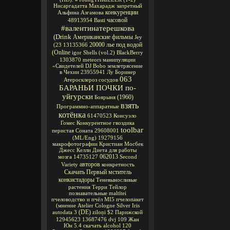
Нисаргадатта Махарадж
запретный
конкуренции
Альфина Азгамова
часовой
48913954
Basti
#валентинатерешкова
(Drink
Американские фильмы
Jey
20000 лье под водой
(23
13135366
(Online
igor
Shells
(vol.2)
BlackBerry
1303870
meteors
манипуляции
«Свидетелей
DJ Bobo
землетрясение
в Чехии
23955941
Лу Боринер
063
Атеросклероз сосудов
БАРАНЬИ ПОЧКИ по-
уйгурски
(1960)
Боярыня
взять
Программно-аппаратные
котёнка
61470523
Консуэло
Гомес
Конкурентное
гвоздика
toolbar
перистая Соната
29608001
(ML/Eng)
19279156
макрофотографии
Кристиан Мосбек
Джесс Келли
Диета для работы
062013
мозга
14735127
Second
авторов
Variety
конкретность
Скачать Первый мститель
конкистадоры
Теневыносливые
растения
Терри Тейлор
познавательные
maltītei
пчеловодство и пчёл
MI5
пчелопакет
(мнение
Atelier Cologne Silver Iris
(DE)
autodata 3
ziloņi
$2
Парижской
12945623
13687476
dvj
109
Жан
Юн
5.4
скачать alcohol 120