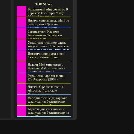
TOP NEWS
Безкоштовні мінусовки до 8
березня! Пісні про Маму
2011 \ Бесплатные
минусовки к 8 марта! Песни
Дитячі християнські пісні та
о Маме 2011 \ Free audio
фонограми \ Детские
file for March 8!
христианские песни и
фонограммы \ Children's
Завантажити Караоке
Christian songs and
Безкоштовно Українські
soundtracks
караоке пісні
БЕЗКОШТОВНО
Українські пісні про школу -
мінуси і плюси \ Украинские
песни про школу - минусы и
плюсы \ Ukrainian songs
Новорічні пісні для дітей!
about school - org and
Скачати безкоштовно
minusa
Наталії Май мінусовки \
Наталия Май минусовки \
Natalie May minus
Українські народні пісні -
DVD-караоке (2007)
Дитячі Українські пісні і
мінусовки \ Детские
Украинской песни и
минусовки \ Nursery songs
Народні пісні міді, караоке
and Ukrainian mynusovky
завантажити безкоштовно
(download free Народні
пісні midi, karaoke)
Караоке дитячих пісень -
завантажити безкоштовно на
комп!!!!