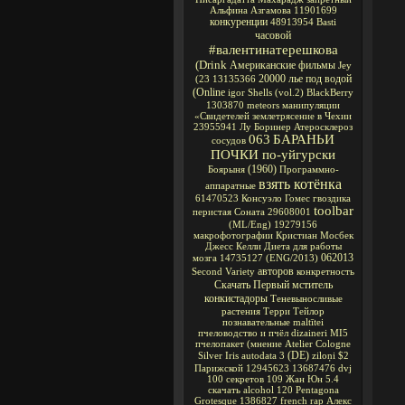
Альфина Азгамова
11901699
конкуренции
48913954
Basti
часовой
#валентинатерешкова
(Drink
Американские фильмы
Jey
20000 лье под водой
(23
13135366
(Online
igor
Shells
(vol.2)
BlackBerry
1303870
meteors
манипуляции
«Свидетелей
землетрясение в Чехии
23955941
Лу Боринер
Атеросклероз
063
БАРАНЬИ
сосудов
ПОЧКИ по-уйгурски
(1960)
Боярыня
Программно-
взять котёнка
аппаратные
61470523
Консуэло Гомес
гвоздика
toolbar
перистая Соната
29608001
(ML/Eng)
19279156
макрофотографии
Кристиан Мосбек
Джесс Келли
Диета для работы
062013
мозга
14735127
(ENG/2013)
авторов
Second Variety
конкретность
Скачать Первый мститель
конкистадоры
Теневыносливые
растения
Терри Тейлор
познавательные
maltītei
пчеловодство и пчёл
dizaineri
MI5
пчелопакет
(мнение
Atelier Cologne
(DE)
Silver Iris
autodata 3
ziloņi
$2
Парижской
12945623
13687476
dvj
100 секретов
109
Жан Юн
5.4
скачать alcohol 120
Pentagona
Grotesque
1386827
french rap
Алекс