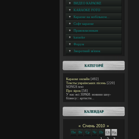
ВИДЕО КАРАОКЕ
KARAOKE FOTO
Караоке на мобільном...
Софт караоке
Правовласникам
karaoke
Форум
Зворотний зв'язок
КАТЕГОРІЇ
Караоке онлайн
[492]
Тексты українських пісень
[220]
SONGS text
Про зірок
[58]
У нас всі ЗІРКИ: новини шоу-
бізнесу:: артисти...
КАЛЕНДАР
«
Січень 2010
»
Пн
Вт
Ср
Чт
Пт
Сб
Нд