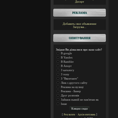
Десерт
РЕКЛАМА
Добавить свое объявление
Загрузка...
ОПИТУВАННЯ
Звідки Ви дізналися про наш сайт?
В google
В Yandex
В Rambler
В Апорт
З каталогу
З топу
З "Вконтакте"
Лінк з другого сайту
Реклама на вулиці
Реклама - Банер
Друг розповів
Зайшов пьяній не пам'ятаю як
Інше
[
·
]
Результати
Архів опитувань