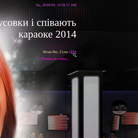
Нд, 26/08/09, 10:56:17 AM
усовки і співають
караоке 2014
Вітаю Вас
,
Гість
|
RSS