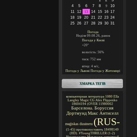
1
2
3
4
5
6
7
8
10
9
11
12
14
15
16
17
13
18
19
20
21
22
23
24
25
26
27
28
29
30
31
Погода
Неділя 09.08.26, ранок
Погода у
Києві
+20°
вологість:
56%
тиск:
752 мм
вітер:
4 м/с,
Погода у Львові
Погода у Житомирі
ХМАРКА ТЕГІВ
компьютерная литература
1080
Ella
Langley
Magic CG
Alex Flippenko
18604194
(OVER
11980002
Барселона. Боруссия
Дортмунд
Макс Антиселл
(RUS-
maģiskas
dizaineru
(1-45)
противопоставить
18498149
(HD).
#YoungTHRILLER
(1-2)
Нисаргадатта Махарадж
запретный