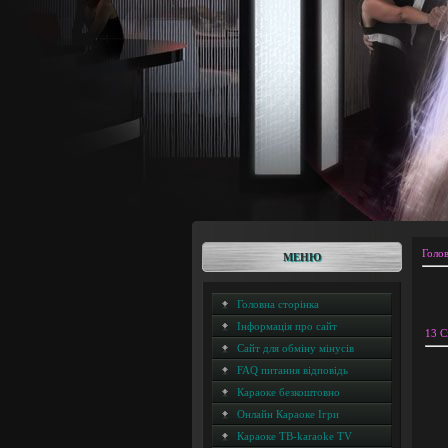
Голо
МЕНЮ
Головна сторінка
Інформація про сайт
13 С
Сайт для обміну мінусів
FAQ питання відповідь
Караоке безкоштовно
Онлайн Караоке Ігри
Караоке ТВ-karaoke TV