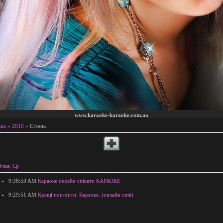
www.karaoke-karaoke.com.ua
вна
»
2010
»
Січень
ічня, Ср
9:38:53 AM
Караоке онлайн співати КАРАОКЕ
9:29:51 AM
Кращі поп-хити. Караоке. (онлайн спів)