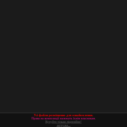
Усі файли розміщенно для ознайомлення.
Права на композиції належать їхнім власникам.
Купуйте тільки ліцензійне!
загрузка...