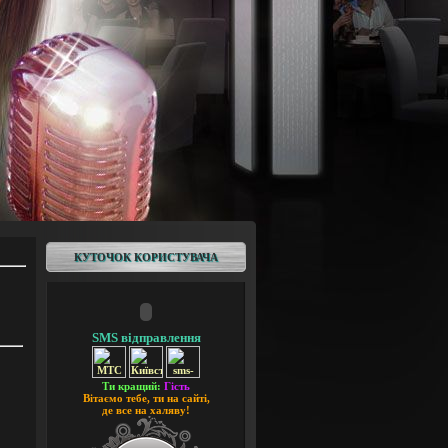
КУТОЧОК КОРИСТУВАЧА
SMS відправлення
Ти кращий:
Гість
Вітаємо тебе, ти на сайті,
де все на халяву!