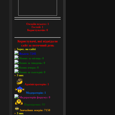
Онлайн всього:
1
Гостей:
1
Користувачів:
0
Користувачі, які відвідали
сайт за поточний день
»
Зареє. на сайті
Всього: 7245
Нових за місяць: 0
Нових за тиждень: 0
Нових вчора: 0
Нових за сьогодні: 0
»
З них
Адміністраторів: 1
Модераторів: 1
Модераторів форуму: 0
Перевірених: 93
Звичайних юзерів: 7150
»
З них