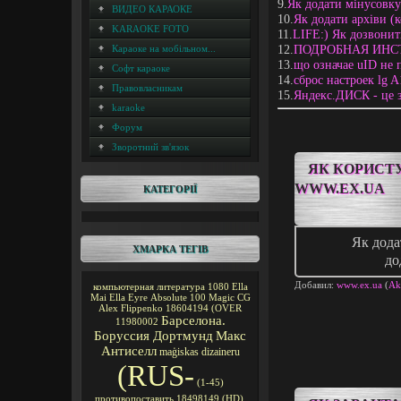
9.
Як додати мінусовку
ВИДЕО КАРАОКЕ
10.
Як додати архіви (
KARAOKE FOTO
11.
LIFE:) Як дозвонит
12.
ПОДРОБНАЯ ИНСТР
Караоке на мобільном...
13.
що означае uID не 
Софт караоке
14.
сброс настроек lg 
Правовласникам
15.
Яндекс.ДИСК - це 
karaoke
Форум
Зворотний зв'язок
ЯК КОРИСТУ
WWW.EX.UA
КАТЕГОРІЇ
Як дода
ХМАРКА ТЕГІВ
до
Добавил:
www.ex.ua
(
Ak
компьютерная литература
1080
Ella
Mai
Ella Eyre
Absolute 100
Magic CG
Alex Flippenko
18604194
(OVER
Барселона.
11980002
Боруссия Дортмунд
Макс
Антиселл
maģiskas
dizaineru
(RUS-
(1-45)
противопоставить
18498149
(HD).