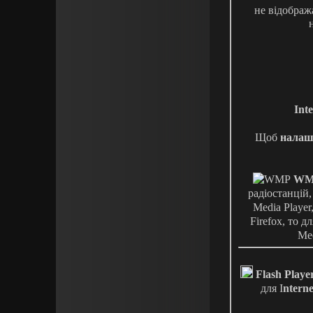
не відображ
Int
Щоб
налаш
WM
радіостанцій
Media Player
Firefox, то 
Med
Flash Playe
для I
nterne