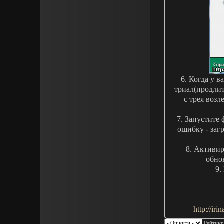
6. Когда у в
триал(продлит
с трея воз
7. Запустите
ошибку - заг
8. Активир
обнов
9.
http://ir
Рейтинг: