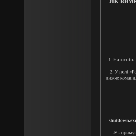
Як вимк
1.
Натисніть 
2. У полі «Р
нижче команд, 
shutdown.ex
-
F
- примус