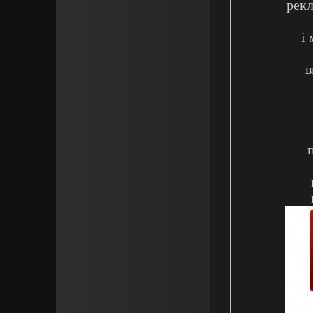
рекл
і
в