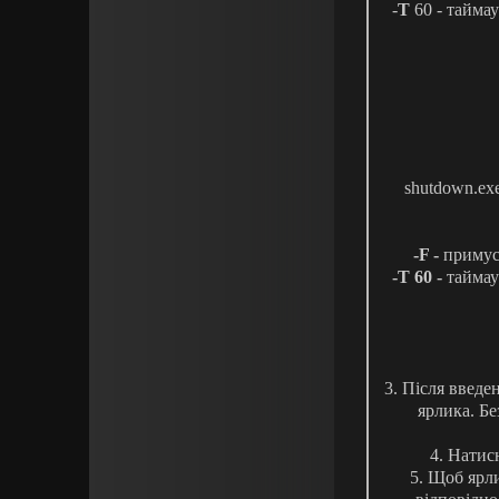
-
T
60 - таймау
shutdown.ex
-F -
примус
-T 60 -
таймаут
3.
Після введен
ярлика.
Бе
4.
Натис
5.
Щоб ярли