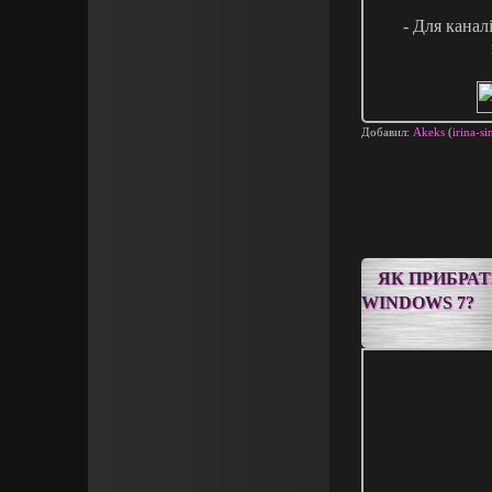
- Для кана
Добавил:
Akeks
(
irina-si
ЯК ПРИБРА
WINDOWS 7?