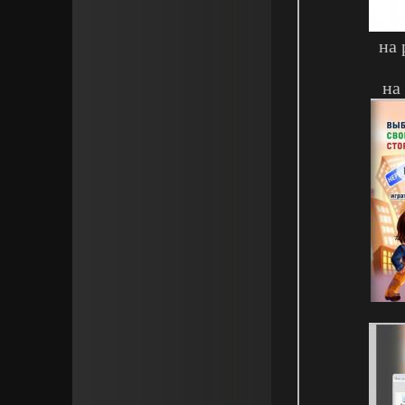
на 
на