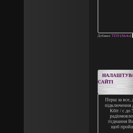
Добавил:
TZ20
(
Akeks
)
НАЛАШТУВА
САЙТІ
Перш за все,
підключення д
Кбіт / с до
радіомовлен
з'єднання В
щоб пройшл