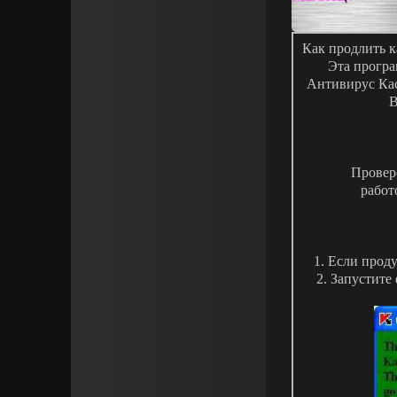
Как продлить к
Эта програм
Антивирус Кас
В
Провере
работ
1. Если прод
2. Запустите