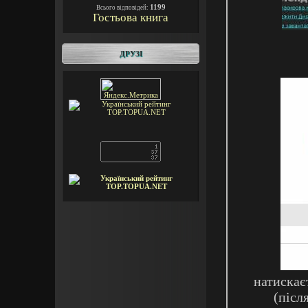
1199
Всього відповідей:
Гостьова книга
ДРУЗІ
натискає
(післ