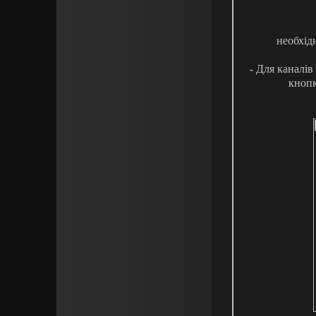
необхідн
- Для каналів
кнопк