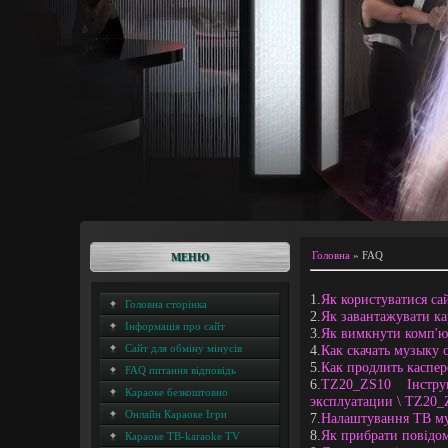
Головна
» FAQ
МЕНЮ
1.
Як користуватися с
Головна сторінка
2.
Як завантажувати ка
Інформація про сайт
3.
Як вимкнути комп'ют
4.
Как скачать музыку с
Сайт для обміну мінусів
5.
Как продлить каспер
FAQ питання відповідь
6.
TZ20_ZS10 Інстр
Караоке безкоштовно
эксплуатации \ TZ20_
Онлайн Караоке Ігри
7.
Налаштування ТВ му
8.
Як прибрати повідом
Караоке ТВ-karaoke TV