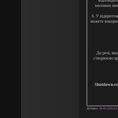
відповідно
кнопкою миші
6.
У відкритом
можете використ
До речі
,
як
створюємо
я
Shutdown.ex
Добавил:
Akeks
(
Akeks
)