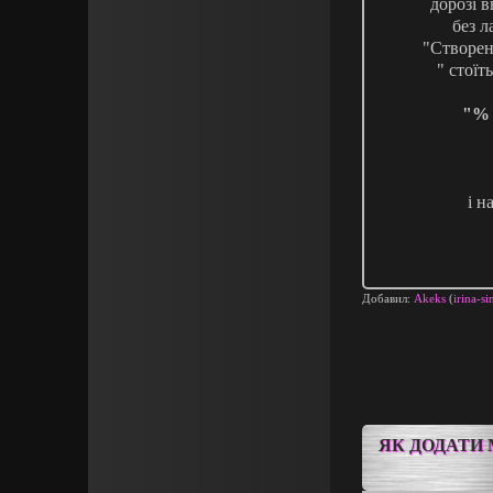
дорозі 
без л
"Створен
" стоїт
"% 
і н
Добавил:
Akeks
(
irina-si
ЯК ДОДАТИ 