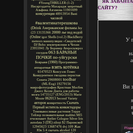
ЯК ЗАВАНТА
#YoungTHRILLER
(1-2)
Нисаргадатта Махарадж
запретный
САЙТУ?
Альфина Азгамова
11901699
конкуренции
48913954
Basti
часовой
#валентинатерешкова
(Drink
Американские фильмы
Jey
20000 лье под водой
(23
13135366
(Online
igor
Shells
(vol.2)
BlackBerry
У 
meteors
манипуляции
«Свидетелей
DJ Bobo
землетрясение в Чехии
23955941
Лу Боринер
Атеросклероз
063
БАРАНЬИ
н
сосудов
ПОЧКИ по-уйгурски
а
(1960)
Боярыня
Программно-
взять котёнка
аппаратные
61470523
Консуэло Гомес
Конкурентное
гвоздика перистая
toolbar
Соната
29608001
(ML/Eng)
19279156
Ви 
макрофотографии
Кристиан Мосбек
Джесс Келли
Диета для работы
мозга
14735127
(ENG/2013)
Marie
062013
Moute
Second Variety
авторов
Скачать
конкретность
Первый мститель
конкистадоры
Теневыносливые растения
Терри
Тейлор
познавательные
maltītei
MI5
пчелопакет
Atelier Cologne Silver Iris
(DE)
autodata 3
ziloņi
$2
Парижской
12945623
13687476
dvj
109
Жан
Юн
5.4
скачать alcohol 120