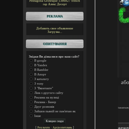
Pentagona
Grotesque
1386827
french
rap
Алекс Десерт
РЕКЛАМА
Добавить свое объявление
Загрузка...
ОПИТУВАННЯ
Звідки Ви дізналися про наш сайт?
В google
В Yandex
В Rambler
В Апорт
З каталогу
або
З топу
З "Вконтакте"
Лінк з другого сайту
Реклама на вулиці
Реклама - Банер
Друг розповів
Зайшов пьяній не пам'ятаю як
Інше
[
·
]
Результати
Архів опитувань