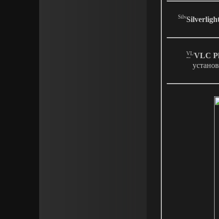
Silverligh
VLC Pl
установ