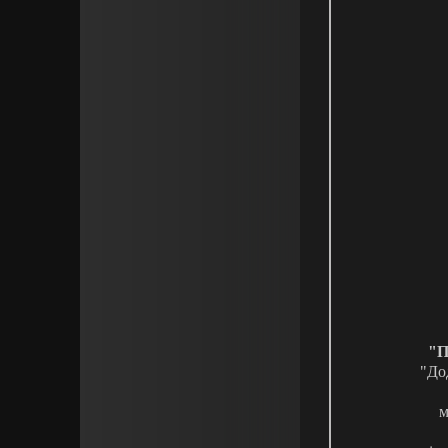
"П
"До
м