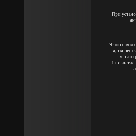
При устано
як
Якщо швидкіс
відтворення
змінити р
інтернет-к
к