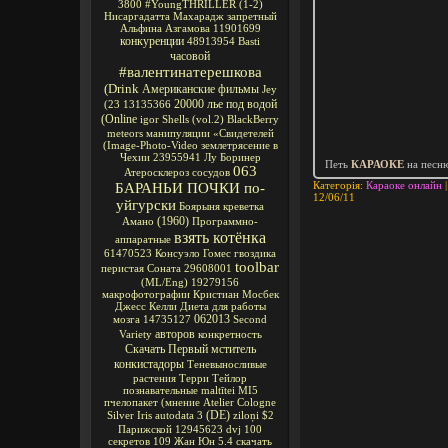
3800
#YoungTHRILLER
(1-2)
Нисаргадатта Махарадж
запретный
Альфина Азгамова
11901699
конкуренции
48913954
Basti
часовой
#валентинатерешкова
(Drink
Американские фильмы
Jey
20000 лье под водой
(23
13135366
(Online
igor
Shells
(vol.2)
BlackBerry
meteors
манипуляции
«Свидетелей
(Image-Photo-Video
землетрясение в
Чехии
23955941
Лу Боринер
Петь
КАРАОКЕ
на песн
063
Атеросклероз сосудов
Категорія:
Караоке онлайн
|
БАРАНЬИ ПОЧКИ по-
12/06/11
уйгурски
Боярыня
креветка
(1960)
Амано
Программно-
взять котёнка
аппаратные
61470523
Консуэло Гомес
гвоздика
toolbar
перистая Соната
29608001
(ML/Eng)
19279156
макрофотографии
Кристиан Мосбек
Джесс Келли
Диета для работы
062013
мозга
14735127
Second
авторов
Variety
конкретность
Скачать Первый мститель
конкистадоры
Теневыносливые
растения
Терри Тейлор
познавательные
maltītei
MI5
пчелопакет
(мнение
Atelier Cologne
(DE)
Silver Iris
autodata 3
ziloņi
$2
Парижской
12945623
dvj
100
секретов
109
Жан Юн
5.4
скачать