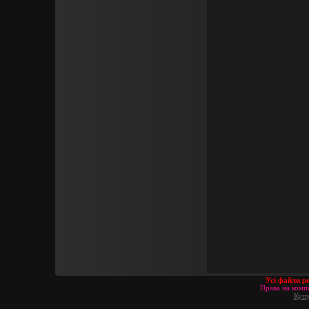
Усі файли р
Права на компо
Купу