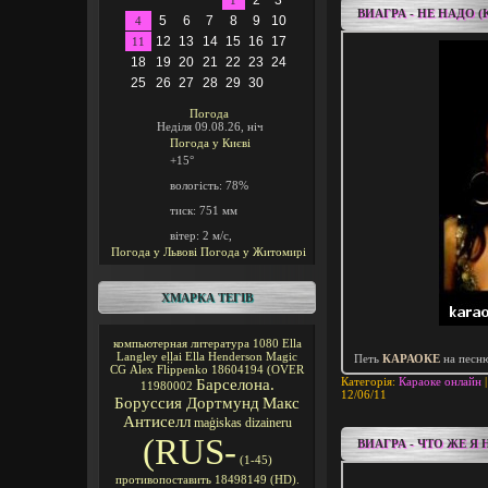
2
3
1
ВИАГРА - НЕ НАДО 
5
6
7
8
9
10
4
12
13
14
15
16
17
11
18
19
20
21
22
23
24
25
26
27
28
29
30
Погода
Неділя 09.08.26, ніч
Погода у
Києві
+15°
вологість:
78%
тиск:
751 мм
вітер:
2 м/с,
Погода у Львові
Погода у Житомирі
ХМАРКА ТЕГІВ
компьютерная литература
1080
Ella
Langley
eļļai
Ella Henderson
Magic
Петь
КАРАОКЕ
на песн
CG
Alex Flippenko
18604194
(OVER
Категорія:
Караоке онлайн
|
Барселона.
11980002
12/06/11
Боруссия Дортмунд
Макс
Антиселл
maģiskas
dizaineru
(RUS-
ВИАГРА - ЧТО ЖЕ Я
(1-45)
противопоставить
18498149
(HD).