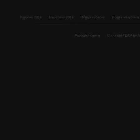
Караоке 2014
Мінусовки 2014
Пошук караоке
Пошук мінусовок
Розробка сайтів
Copyright TEAM by 