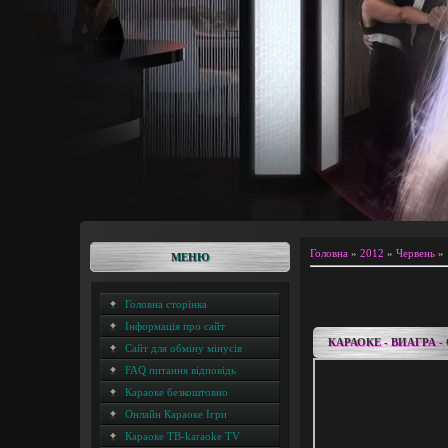
Головна
»
2012
»
Червень
»
МЕНЮ
Головна сторінка
Інформація про сайт
КАРАОКЕ - ВИАГРА 
Сайт для обміну мінусів
FAQ питання відповідь
Караоке безкоштовно
Онлайн Караоке Ігри
Караоке ТВ-karaoke TV