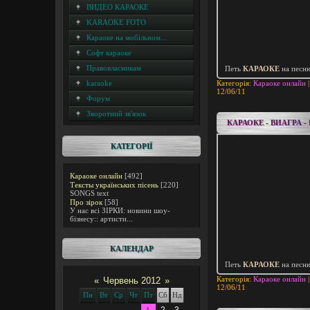
ВИДЕО КАРАОКЕ
KARAOKE FOTO
Караоке на мобільном...
Софт караоке
Правовласникам
Петь
КАРАОКЕ
на песн
karaoke
Категорія:
Караоке онлайн
|
12/06/11
Форум
Зворотний зв'язок
КАРАОКЕ - ВИАГРА 
КАТЕГОРІЇ
Караоке онлайн
[492]
Тексты українських пісень
[220]
SONGS text
Про зірок
[58]
У нас всі ЗІРКИ: новини шоу-
бізнесу:: артисти...
КАЛЕНДАР
Петь
КАРАОКЕ
на песн
Категорія:
Караоке онлайн
|
«
Червень 2012
»
12/06/11
Пн
Вт
Ср
Чт
Пт
Сб
Нд