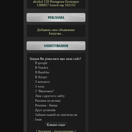
alcohol 120
Pentagona
Grotesque
1386827
french rap
162155
РЕКЛАМА
Добавить свое объявление
Загрузка...
ОПИТУВАННЯ
Звідки Ви дізналися про наш сайт?
В google
В Yandex
В Rambler
В Апорт
З каталогу
З топу
З "Вконтакте"
Лінк з другого сайту
Реклама на вулиці
Реклама - Банер
Друг розповів
Зайшов пьяній не пам'ятаю як
Інше
[
·
]
Результати
Архів опитувань