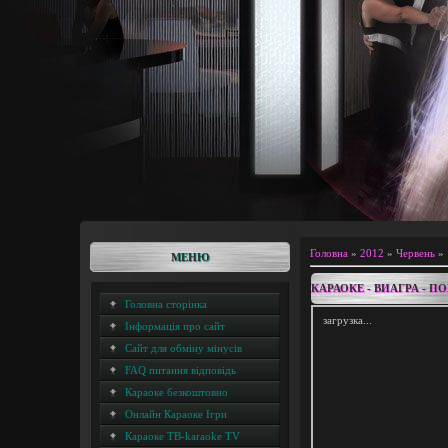
Головна
»
2012
»
Червень
»
МЕНЮ
КАРАОКЕ - ВИАГРА - П
Головна сторінка
загрузка...
Інформація про сайт
Сайт для обміну мінусів
FAQ питання відповідь
Караоке безкоштовно
Онлайн Караоке Ігри
Караоке ТВ-karaoke TV