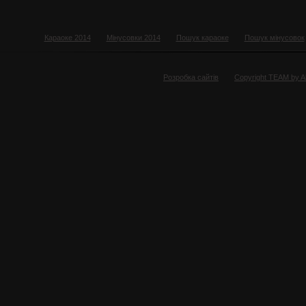
Караоке 2014
Мінусовки 2014
Пошук караоке
Пошук мінусовок
Розробка сайтів
Copyright TEAM by 