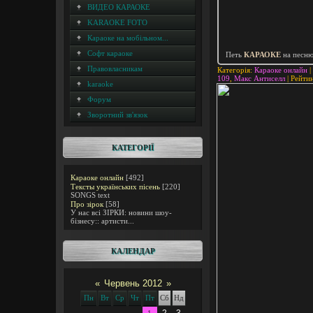
ВИДЕО КАРАОКЕ
KARAOKE FOTO
Караоке на мобільном...
Софт караоке
Петь
КАРАОКЕ
на песн
Правовласникам
Категорія
:
Караоке онлайн
|
109
,
Макс Антиселл
|
Рейти
karaoke
Форум
Зворотний зв'язок
КАТЕГОРІЇ
Караоке онлайн
[492]
Тексты українських пісень
[220]
SONGS text
Про зірок
[58]
У нас всі ЗІРКИ: новини шоу-
бізнесу:: артисти...
КАЛЕНДАР
«
Червень 2012
»
Пн
Вт
Ср
Чт
Пт
Сб
Нд