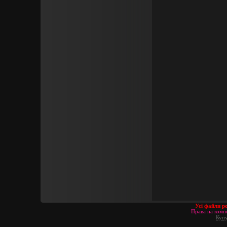
Усі файли р
Права на компо
Купу