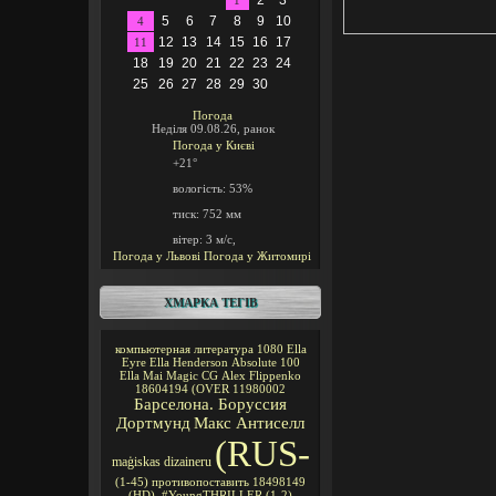
2
3
1
5
6
7
8
9
10
4
12
13
14
15
16
17
11
18
19
20
21
22
23
24
25
26
27
28
29
30
Погода
Неділя 09.08.26, ранок
Погода у
Києві
+21°
вологість:
53%
тиск:
752 мм
вітер:
3 м/с,
Погода у Львові
Погода у Житомирі
ХМАРКА ТЕГІВ
компьютерная литература
1080
Ella
Eyre
Ella Henderson
Absolute 100
Ella Mai
Magic CG
Alex Flippenko
18604194
(OVER
11980002
Барселона. Боруссия
Дортмунд
Макс Антиселл
(RUS-
maģiskas
dizaineru
(1-45)
противопоставить
18498149
(HD).
#YoungTHRILLER
(1-2)