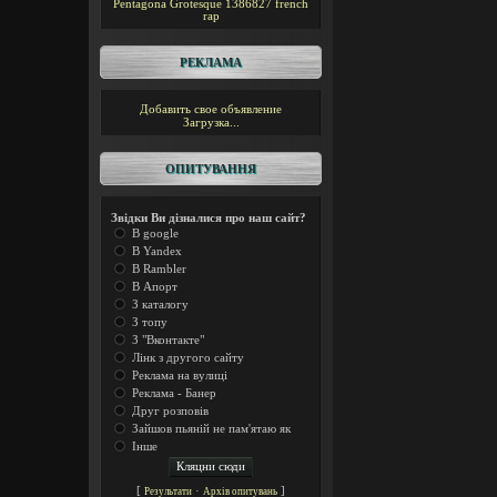
Pentagona
Grotesque
1386827
french
rap
РЕКЛАМА
Добавить свое объявление
Загрузка...
ОПИТУВАННЯ
Звідки Ви дізналися про наш сайт?
В google
В Yandex
В Rambler
В Апорт
З каталогу
З топу
З "Вконтакте"
Лінк з другого сайту
Реклама на вулиці
Реклама - Банер
Друг розповів
Зайшов пьяній не пам'ятаю як
Інше
[
·
]
Результати
Архів опитувань