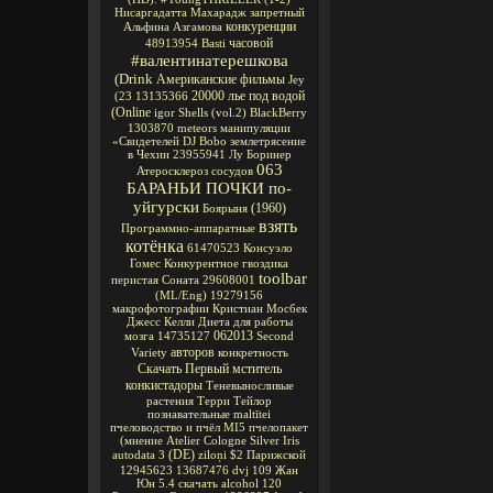
Нисаргадатта Махарадж
запретный
конкуренции
Альфина Азгамова
часовой
48913954
Basti
#валентинатерешкова
(Drink
Американские фильмы
Jey
20000 лье под водой
(23
13135366
(Online
igor
Shells
(vol.2)
BlackBerry
1303870
meteors
манипуляции
«Свидетелей
DJ Bobo
землетрясение
в Чехии
23955941
Лу Боринер
063
Атеросклероз сосудов
БАРАНЬИ ПОЧКИ по-
уйгурски
(1960)
Боярыня
взять
Программно-аппаратные
котёнка
61470523
Консуэло
Гомес
Конкурентное
гвоздика
toolbar
перистая Соната
29608001
(ML/Eng)
19279156
макрофотографии
Кристиан Мосбек
Джесс Келли
Диета для работы
062013
мозга
14735127
Second
авторов
Variety
конкретность
Скачать Первый мститель
конкистадоры
Теневыносливые
растения
Терри Тейлор
познавательные
maltītei
пчеловодство и пчёл
MI5
пчелопакет
(мнение
Atelier Cologne Silver Iris
(DE)
autodata 3
ziloņi
$2
Парижской
12945623
13687476
dvj
109
Жан
Юн
5.4
скачать alcohol 120