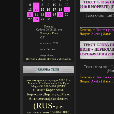
1
2
3
4
5
ТЕКСТ СЛОВА ПІ
6
8
9
10
11
12
7
2010 В НОРВЕГІЇ
13
15
16
17
18
14
19
21
22
24
26
20
23
25
Текст слова пісні 
27
29
30
28
Погода
Субота 08.08.26, ніч
Категорія:
Тексты укр
Погода у
Києві
Додав:
Akeks
| Дата:
1
+22°
вологість:
82%
ТЕКСТ СЛОВА ПІ
тиск:
746 мм
ПІСНІ + ПЕРЕКЛА
ЄВРОБАЧЕННЯ 201
вітер:
4 м/с,
Погода у Львові
Погода у Житомирі
Текст слова пісні Le
ХМАРКА ТЕГІВ
(Нім
Категорія:
Тексты укр
компьютерная литература
1080
Ella
Додав:
Akeks
| Дата:
1
Mai
eļļai
Ella Henderson
Ella Eyre
Magic CG
18604194
(OVER
Барселона.
11980002
Боруссия Дортмунд
Макс
Антиселл
maģiskas
dizaineru
(RUS-
(1-45)
противопоставить
18498149
(HD).