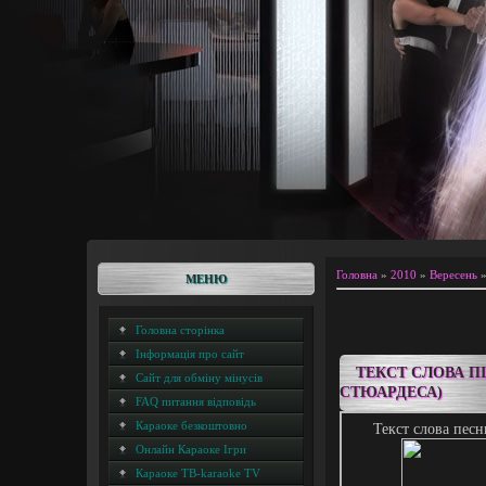
Головна
»
2010
»
Вересень
МЕНЮ
Головна сторінка
Інформація про сайт
ТЕКСТ СЛОВА ПІ
Сайт для обміну мінусів
СТЮАРДЕСА)
FAQ питання відповідь
Караоке безкоштовно
Текст слова песн
Онлайн Караоке Ігри
Караоке ТВ-karaoke TV