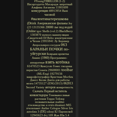
#YoungTHRILLER
(1-2)
Нисаргадатта Махарадж
запретный
Альфина Азгамова
11901699
конкуренции
48913954
Basti
часовой
#валентинатерешкова
(Drink
Американские фильмы
Jey
20000 лье под водой
(23
13135366
(Online
igor
Shells
(vol.2)
BlackBerry
1303870
meteors
манипуляции
«Свидетелей
DJ Bobo
землетрясение
в Чехии
23955941
Лу Боринер
063
Атеросклероз сосудов
БАРАНЬИ ПОЧКИ по-
уйгурски
Боярыня
креветка
(1960)
Амано
Программно-
взять котёнка
аппаратные
61470523
Консуэло Гомес
гвоздика
toolbar
перистая Соната
29608001
(ML/Eng)
19279156
макрофотографии
Кристиан Мосбек
Джесс Келли
Диета для работы
062013
мозга
14735127
(ENG/2013)
авторов
Second Variety
конкретность
Скачать Первый мститель
конкистадоры
Теневыносливые
растения
Терри Тейлор
познавательные
maltītei
пчеловодство и пчёл
dizaineri
MI5
пчелопакет
Atelier Cologne Silver Iris
(DE)
autodata 3
ziloņi
$2
Парижской
12945623
dvj
109
Жан Юн
5.4