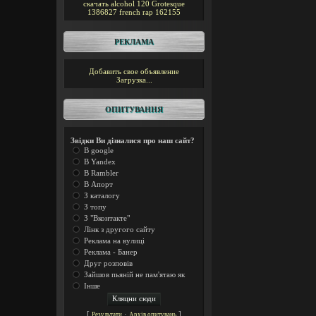
скачать alcohol 120
Grotesque
1386827
french rap
162155
РЕКЛАМА
Добавить свое объявление
Загрузка...
ОПИТУВАННЯ
Звідки Ви дізналися про наш сайт?
В google
В Yandex
В Rambler
В Апорт
З каталогу
З топу
З "Вконтакте"
Лінк з другого сайту
Реклама на вулиці
Реклама - Банер
Друг розповів
Зайшов пьяній не пам'ятаю як
Інше
[
·
]
Результати
Архів опитувань