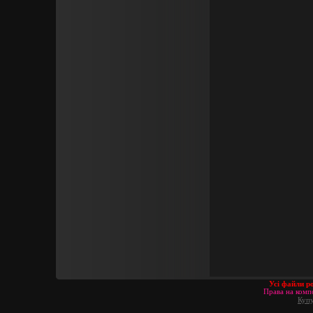
Усі файли р
Права на компо
Купу