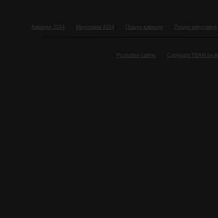
Караоке 2014
Мінусовки 2014
Пошук караоке
Пошук мінусовок
Розробка сайтів
Copyright TEAM by 