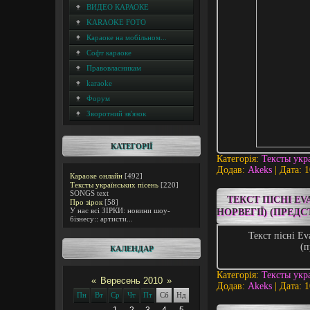
ВИДЕО КАРАОКЕ
KARAOKE FOTO
Караоке на мобільном...
Софт караоке
Правовласникам
karaoke
Форум
Зворотний зв'язок
КАТЕГОРІЇ
Категорія:
Тексты укр
Додав:
Akeks
| Дата:
1
Караоке онлайн
[492]
Тексты українських пісень
[220]
SONGS text
ТЕКСТ ПІСНІ EVA
Про зірок
[58]
У нас всі ЗІРКИ: новини шоу-
НОРВЕГІЇ) (ПРЕДС
бізнесу:: артисти...
Текст пісні Ev
(п
КАЛЕНДАР
Категорія:
Тексты укр
«
Вересень 2010
»
Додав:
Akeks
| Дата:
1
Пн
Вт
Ср
Чт
Пт
Сб
Нд