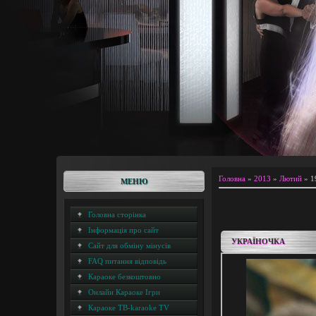
Головна
»
2013
»
Лютий
»
1
МЕНЮ
Головна сторінка
Інформація про сайт
УКРАЇНОЧКА
Сайт для обміну мінусів
FAQ питання відповідь
Караоке безкоштовно
Онлайн Караоке Ігри
Караоке ТВ-karaoke TV