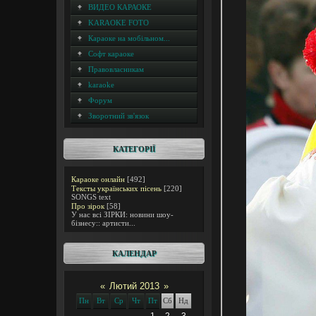
ВИДЕО КАРАОКЕ
KARAOKE FOTO
Караоке на мобільном...
Софт караоке
Правовласникам
karaoke
Форум
Зворотний зв'язок
КАТЕГОРІЇ
Караоке онлайн
[492]
Тексты українських пісень
[220]
SONGS text
Про зірок
[58]
У нас всі ЗІРКИ: новини шоу-
бізнесу:: артисти...
КАЛЕНДАР
«
Лютий 2013
»
Пн
Вт
Ср
Чт
Пт
Сб
Нд