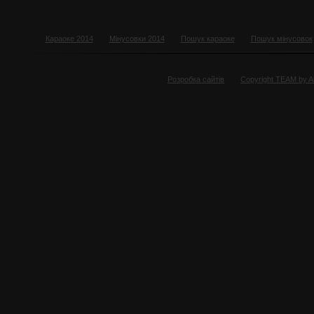
Караоке 2014
Мінусовки 2014
Пошук караоке
Пошук мінусовок
Розробка сайтів
Copyright TEAM by 