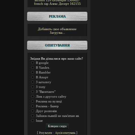
alcohol 120
Grotesque
1386827
french rap
Алекс Десерт
162155
РЕКЛАМА
Добавить свое объявление
Загрузка...
ОПИТУВАННЯ
Звідки Ви дізналися про наш сайт?
В google
В Yandex
В Rambler
В Апорт
З каталогу
З топу
З "Вконтакте"
Лінк з другого сайту
Реклама на вулиці
Реклама - Банер
Друг розповів
Зайшов пьяній не пам'ятаю як
Інше
[
·
]
Результати
Архів опитувань