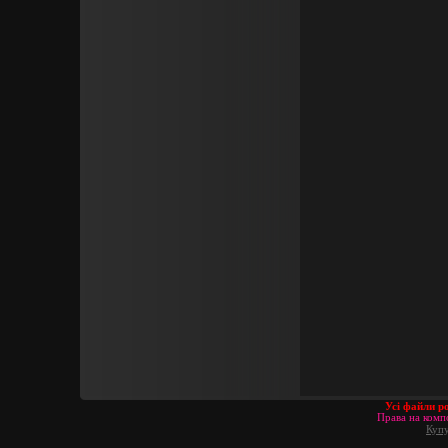
Усі файли р
Права на компо
Купу