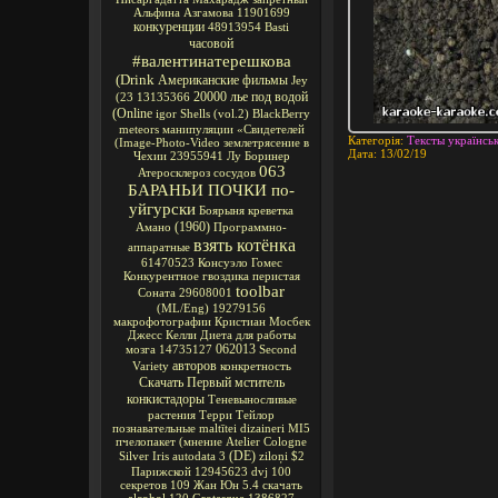
Альфина Азгамова
11901699
конкуренции
48913954
Basti
часовой
#валентинатерешкова
(Drink
Американские фильмы
Jey
20000 лье под водой
(23
13135366
(Online
igor
Shells
(vol.2)
BlackBerry
meteors
манипуляции
«Свидетелей
Категорія:
Тексты українськ
(Image-Photo-Video
землетрясение в
Дата:
13/02/19
Чехии
23955941
Лу Боринер
063
Атеросклероз сосудов
БАРАНЬИ ПОЧКИ по-
уйгурски
Боярыня
креветка
(1960)
Амано
Программно-
взять котёнка
аппаратные
61470523
Консуэло Гомес
Конкурентное
гвоздика перистая
toolbar
Соната
29608001
(ML/Eng)
19279156
макрофотографии
Кристиан Мосбек
Джесс Келли
Диета для работы
062013
мозга
14735127
Second
авторов
Variety
конкретность
Скачать Первый мститель
конкистадоры
Теневыносливые
растения
Терри Тейлор
познавательные
maltītei
dizaineri
MI5
пчелопакет
(мнение
Atelier Cologne
(DE)
Silver Iris
autodata 3
ziloņi
$2
Парижской
12945623
dvj
100
секретов
109
Жан Юн
5.4
скачать