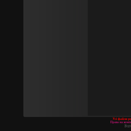
Усі файли р
Права на компо
Купу