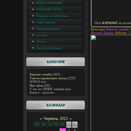
ВИДЕО КАРАОКЕ
KARAOKE FOTO
Караоке на мобільном...
Софт караоке
Петь
КАРАОКЕ
на песн
Правовласникам
Категорія
:
Караоке онлайн
|
Виталий Дьяков
|
Рейтинг
:
5
karaoke
Форум
Зворотний зв'язок
КАТЕГОРІЇ
Караоке онлайн
[492]
Тексты українських пісень
[220]
SONGS text
Про зірок
[58]
У нас всі ЗІРКИ: новини шоу-
бізнесу:: артисти...
КАЛЕНДАР
«
Червень 2012
»
Пн
Вт
Ср
Чт
Пт
Сб
Нд