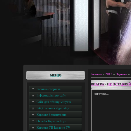
Головна
»
2012
»
Червень
»
МЕНЮ
ВИАГРА - НЕ ОСТАВЛЯ
Головна сторінка
загрузка...
Інформація про сайт
Сайт для обміну мінусів
FAQ питання відповідь
Караоке безкоштовно
Онлайн Караоке Ігри
Караоке ТВ-karaoke TV