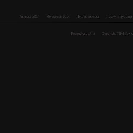
Караоке 2014
Мінусовки 2014
Пошук караоке
Пошук мінусовок
Розробка сайтів
Copyright TEAM by 