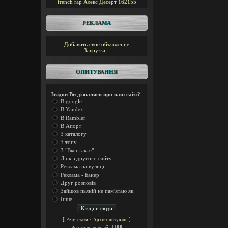
french rap
Алекс Десерт
162155
РЕКЛАМА
Добавить свое объявление
Загрузка...
ОПИТУВАННЯ
Звідки Ви дізналися про наш сайт?
В google
В Yandex
В Rambler
В Апорт
З каталогу
З топу
З "Вконтакте"
Лінк з другого сайту
Реклама на вулиці
Реклама - Банер
Друг розповів
Зайшов пьяній не пам'ятаю як
Інше
[
·
]
Результати
Архів опитувань
1199