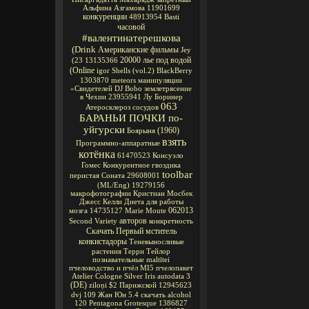
Альфина Азгамова
11901699
конкуренции
48913954
Basti
часовой
#валентинатерешкова
(Drink
Американские фильмы
Jey
20000 лье под водой
(23
13135366
(Online
igor
Shells
(vol.2)
BlackBerry
1303870
meteors
манипуляции
«Свидетелей
DJ Bobo
землетрясение
в Чехии
23955941
Лу Боринер
063
Атеросклероз сосудов
БАРАНЬИ ПОЧКИ по-
уйгурски
(1960)
Боярыня
взять
Программно-аппаратные
котёнка
61470523
Консуэло
Гомес
Конкурентное
гвоздика
toolbar
перистая Соната
29608001
(ML/Eng)
19279156
макрофотографии
Кристиан Мосбек
Джесс Келли
Диета для работы
062013
мозга
14735127
Marie Moute
авторов
Second Variety
конкретность
Скачать Первый мститель
конкистадоры
Теневыносливые
растения
Терри Тейлор
познавательные
maltītei
пчеловодство и пчёл
MI5
пчелопакет
Atelier Cologne Silver Iris
autodata 3
(DE)
ziloņi
$2
Парижской
12945623
dvj
109
Жан Юн
5.4
скачать alcohol
120
Pentagona
Grotesque
1386827