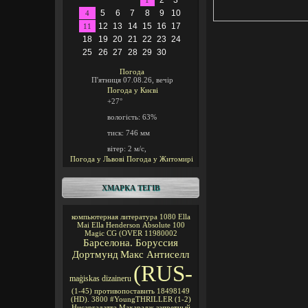
2
3
1
5
6
7
8
9
10
4
12
13
14
15
16
17
11
18
19
20
21
22
23
24
25
26
27
28
29
30
Погода
П'ятниця 07.08.26, вечір
Погода у
Києві
+27°
вологість:
63%
тиск:
746 мм
вітер:
2 м/с,
Погода у Львові
Погода у Житомирі
ХМАРКА ТЕГІВ
компьютерная литература
1080
Ella
Mai
Ella Henderson
Absolute 100
Magic CG
(OVER
11980002
Барселона. Боруссия
Дортмунд
Макс Антиселл
(RUS-
maģiskas
dizaineru
(1-45)
противопоставить
18498149
(HD).
3800
#YoungTHRILLER
(1-2)
Нисаргадатта Махарадж
запретный