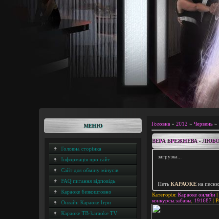
Головна
»
2012
»
Червень
»
МЕНЮ
ВЕРА БРЕЖНЕВА - ЛЮБ
Головна сторінка
загрузка...
Інформація про сайт
Сайт для обміну мінусів
FAQ питання відповідь
Петь
КАРАОКЕ
на песню
Караоке безкоштовно
Категорія
:
Караоке онлайн
|
конкурсы.забавы
,
191687
|
Р
Онлайн Караоке Ігри
Караоке ТВ-karaoke TV