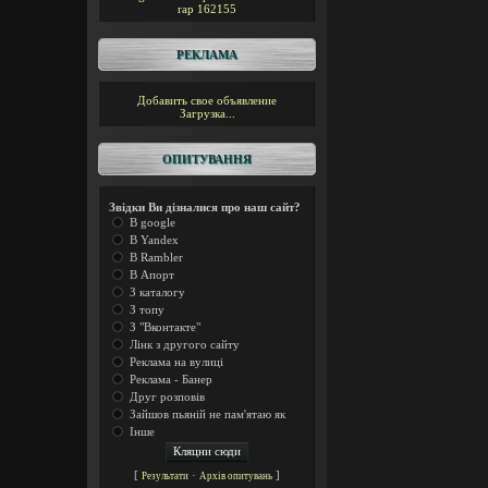
rap
162155
РЕКЛАМА
Добавить свое объявление
Загрузка...
ОПИТУВАННЯ
Звідки Ви дізналися про наш сайт?
В google
В Yandex
В Rambler
В Апорт
З каталогу
З топу
З "Вконтакте"
Лінк з другого сайту
Реклама на вулиці
Реклама - Банер
Друг розповів
Зайшов пьяній не пам'ятаю як
Інше
[
·
]
Результати
Архів опитувань