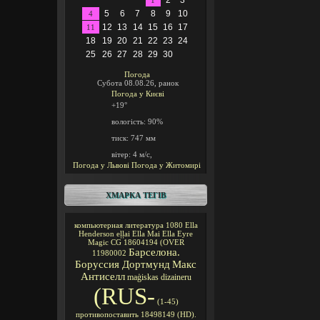
2
3
1
5
6
7
8
9
10
4
12
13
14
15
16
17
11
18
19
20
21
22
23
24
25
26
27
28
29
30
Погода
Субота 08.08.26, ранок
Погода у
Києві
+19°
вологість:
90%
тиск:
747 мм
вітер:
4 м/с,
Погода у Львові
Погода у Житомирі
ХМАРКА ТЕГІВ
компьютерная литература
1080
Ella
Henderson
eļļai
Ella Mai
Ella Eyre
Magic CG
18604194
(OVER
Барселона.
11980002
Боруссия Дортмунд
Макс
Антиселл
maģiskas
dizaineru
(RUS-
(1-45)
противопоставить
18498149
(HD).