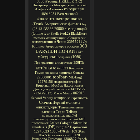
3800
#YoungTHRILLER
(1-2)
Нисаргадатта Махарадж
запретный
конкуренции
Альфина Азгамова
часовой
48913954
Basti
#валентинатерешкова
(Drink
Американские фильмы
Jey
20000 лье под водой
(23
13135366
(Online
igor
Shells
(vol.2)
BlackBerry
meteors
манипуляции
«Свидетелей
землетрясение в Чехии
23955941
Лу
063
Боринер
Атеросклероз сосудов
БАРАНЬИ ПОЧКИ по-
уйгурски
(1960)
Боярыня
взять
Программно-аппаратные
котёнка
61470523
Консуэло
Гомес
гвоздика перистая Соната
toolbar
29608001
(ML/Eng)
19279156
макрофотографии
Кристиан Мосбек
Джесс Келли
Диета для работы мозга
14735127
062013
(ENG/2013)
Marie Moute
авторов
Second Variety
конкретность
Скачать Первый мститель
конкистадоры
Теневыносливые
растения
Терри Тейлор
познавательные
maltītei
пчеловодство и пчёл
dizaineri
MI5
пчелопакет
Atelier Cologne Silver Iris
(DE)
autodata 3
ziloņi
$2
Парижской
12945623
13687476
dvj
109
Жан
Юн
5.4
скачать alcohol 120
Pentagona
Grotesque
1386827
french