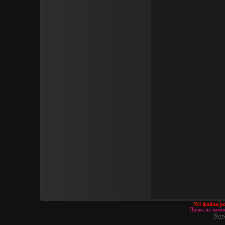
Усі файли р
Права на компо
Купу