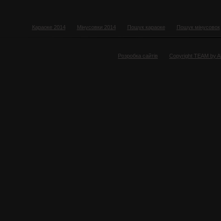
Караоке 2014
Мінусовки 2014
Пошук караоке
Пошук мінусовок
Розробка сайтів
Copyright TEAM by 