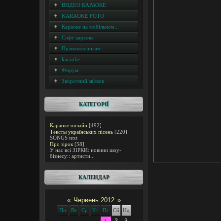
ВИДЕО КАРАОКЕ
KARAOKE FOTO
Караоке на мобільном...
Софт караоке
Правовласникам
karaoke
Форум
Зворотний зв'язок
КАТЕГОРІЇ
Караоке онлайн
[492]
Тексты українських пісень
[220]
SONGS text
Про зірок
[58]
У нас всі ЗІРКИ: новини шоу-
бізнесу:: артисти...
КАЛЕНДАР
«
Червень 2012
»
Пн
Вт
Ср
Чт
Пт
Сб
Нд