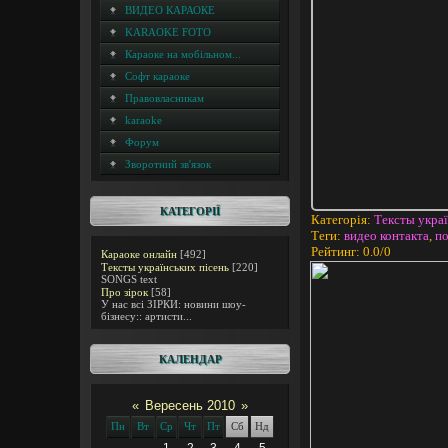
ВИДЕО КАРАОКЕ
KARAOKE FOTO
Караоке на мобільном...
Софт караоке
Правовласникам
karaoke
Форум
Зворотний зв'язок
КАТЕГОРІЇ
Категорія
:
Тексты украї
Теги
:
видео контакта
,
п
Рейтинг
:
0.0
/
0
Караоке онлайн
[492]
Тексты українських пісень
[220]
SONGS text
Про зірок
[58]
У нас всі ЗІРКИ: новини шоу-
бізнесу:: артисти...
КАЛЕНДАР
«
Вересень 2010
»
Пн
Вт
Ср
Чт
Пт
Сб
Нд