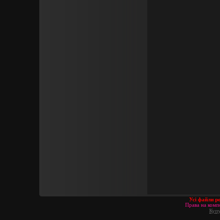
Усі файли р
Права на компо
Купу