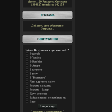
alcohol 120
Pentagona
Grotesque
1386827
french rap
162155
РЕКЛАМА
Добавить свое объявление
Загрузка...
ОПИТУВАННЯ
Звідки Ви дізналися про наш сайт?
В google
В Yandex
В Rambler
В Апорт
З каталогу
З топу
З "Вконтакте"
Лінк з другого сайту
Реклама на вулиці
Реклама - Банер
Друг розповів
Зайшов пьяній не пам'ятаю як
Інше
[
·
]
Результати
Архів опитувань