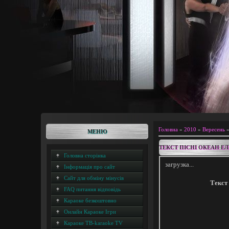
Головна
»
2010
»
Вересень
МЕНЮ
ТЕКСТ ПІСНІ ОКЕАН ЕЛ
Головна сторінка
загрузка...
Інформація про сайт
Сайт для обміну мінусів
Текст 
FAQ питання відповідь
Караоке безкоштовно
Онлайн Караоке Ігри
Караоке ТВ-karaoke TV