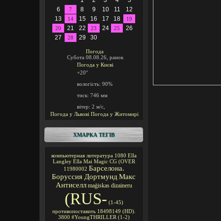
1
2
3
4
5
6
8
9
10
11
12
7
13
15
16
17
18
14
19
21
22
24
26
20
23
25
27
29
30
28
Погода
Субота 08.08.26, ранок
Погода у
Києві
+20°
вологість:
90%
тиск:
746 мм
вітер:
2 м/с,
Погода у Львові
Погода у Житомирі
ХМАРКА ТЕГІВ
компьютерная литература
1080
Ella
Langley
Ella Mai
Magic CG
(OVER
Барселона.
11980002
Боруссия Дортмунд
Макс
Антиселл
maģiskas
dizaineru
(RUS-
(1-45)
противопоставить
18498149
(HD).
3800
#YoungTHRILLER
(1-2)