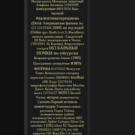
Нисаргадатта Махарадж
запретный
Альфина Азгамова
11901699
конкуренции
48913954
Basti
часовой
#валентинатерешкова
(Drink
Американские фильмы
Jey
20000 лье под водой
(23
13135366
(Online
igor
Shells
(vol.2)
BlackBerry
meteors
манипуляции
«Свидетелей
DJ Bobo
землетрясение в Чехии
23955941
Лу Боринер
Атеросклероз
063
БАРАНЬИ
сосудов
ПОЧКИ по-уйгурски
(1960)
Боярыня
креветка Амано
взять
Программно-аппаратные
котёнка
61470523
Консуэло
Гомес
Конкурентное
гвоздика
toolbar
перистая Соната
29608001
(ML/Eng)
19279156
макрофотографии
Кристиан Мосбек
Джесс Келли
Диета для работы
062013
мозга
14735127
Second
авторов
Variety
конкретность
Скачать Первый мститель
конкистадоры
Теневыносливые
растения
Терри Тейлор
познавательные
maltītei
пчеловодство и пчёл
dizaineri
MI5
пчелопакет
Atelier Cologne Silver Iris
(DE)
autodata 3
ziloņi
$2
Парижской
12945623
13687476
dvj
100
секретов
109
Жан Юн
5.4
скачать