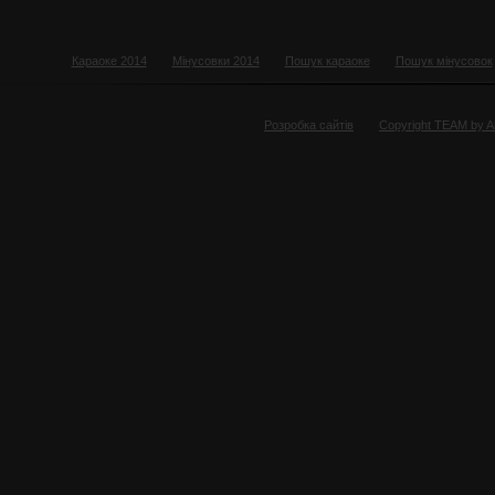
Караоке 2014
Мінусовки 2014
Пошук караоке
Пошук мінусовок
Розробка сайтів
Copyright TEAM by 