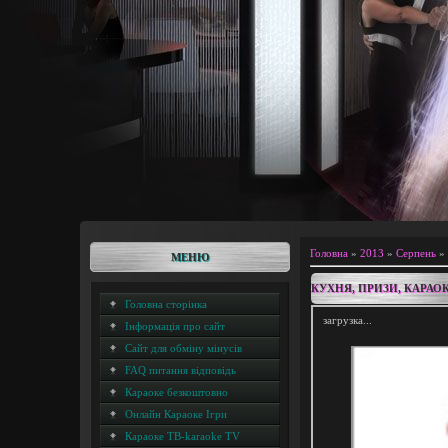
Головна
»
2013
»
Серпень
»
МЕНЮ
КУХНЯ, ПРИЗИ, КАРАО
Головна сторінка
загрузка...
Інформація про сайт
Сайт для обміну мінусів
FAQ питання відповідь
Караоке безкоштовно
Онлайн Караоке Ігри
Караоке ТВ-karaoke TV