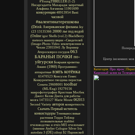
#YoungTHRILLER
(1-2)
Нисаргадатта Махарадж
запретный
Альфина Азгамова
11901699
конкуренции
48913954
Basti
часовой
#валентинатерешкова
(Drink
Американские фильмы
Jey
20000 лье под водой
(23
13135366
(Online
igor
Shells
(vol.2)
BlackBerry
meteors
манипуляции
«Свидетелей
(Image-Photo-Video
землетрясение в
Чехии
23955941
Лу Боринер
Попередн
063
Атеросклероз сосудов
БАРАНЬИ ПОЧКИ по-
Центр іноземних мов 
уйгурски
Боярыня
креветка
(1960)
Амано
Программно-
Категорія
:
Про зірок
|
Перег
взять котёнка
аппаратные
Каменный залив на Телецком 
61470523
Консуэло Гомес
Конкурентное
гвоздика перистая
toolbar
Соната
29608001
(ML/Eng)
19279156
макрофотографии
Кристиан Мосбек
Джесс Келли
Диета для работы
062013
мозга
14735127
Marie Moute
авторов
Second Variety
конкретность
Скачать Первый мститель
конкистадоры
Теневыносливые
растения
Терри Тейлор
познавательные
maltītei
пчеловодство и пчёл
MI5
пчелопакет
(мнение
Atelier Cologne Silver Iris
(DE)
autodata 3
ziloņi
$2
Парижской