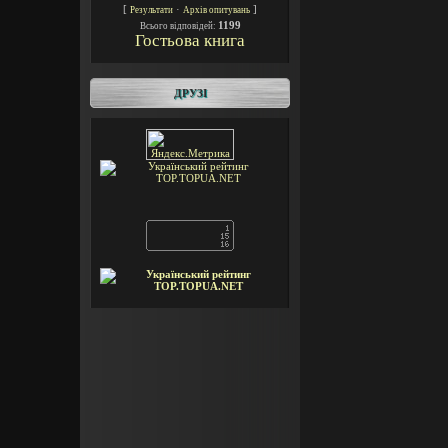
[
·
]
Результати
Архів опитувань
1199
Всього відповідей:
Гостьова книга
ДРУЗІ