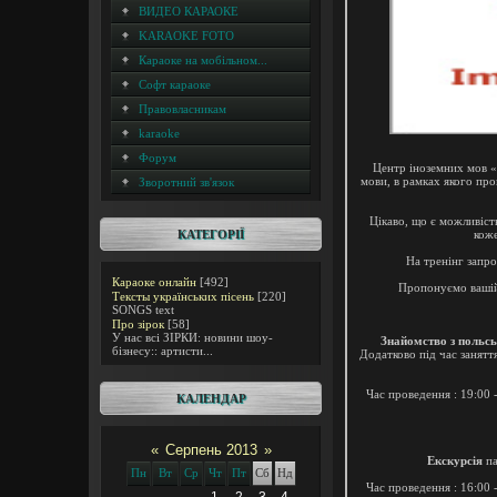
ВИДЕО КАРАОКЕ
KARAOKE FOTO
Караоке на мобільном...
Софт караоке
Правовласникам
karaoke
Форум
Центр іноземних мов «
мови, в рамках якого про
Зворотний зв'язок
Цікаво, що є можливіст
КАТЕГОРІЇ
коже
На тренінг запро
Караоке онлайн
[492]
Пропонуємо вашій
Тексты українських пісень
[220]
SONGS text
Про зірок
[58]
У нас всі ЗІРКИ: новини шоу-
Знайомство з польс
бізнесу:: артисти...
Додатково під час занятт
Час проведення : 19:00 
КАЛЕНДАР
«
Серпень 2013
»
Екскурсія
па
Пн
Вт
Ср
Чт
Пт
Сб
Нд
Час проведення : 16:00 