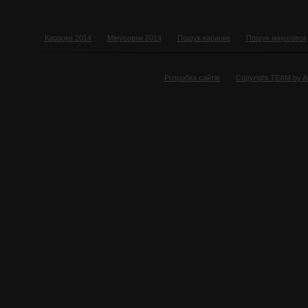
Караоке 2014
Мінусовки 2014
Пошук караоке
Пошук мінусовок
Розробка сайтів
Copyright TEAM by 