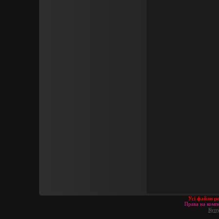
Усі файли р
Права на компо
Купу