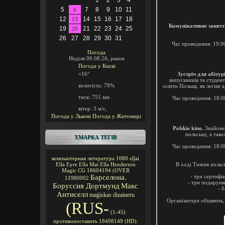
1
2
3
4
5
7
8
9
10
11
6
12
14
15
16
17
18
13
Комунікативне занятт
19
21
22
23
24
25
20
26
27
28
29
30
31
Час проведення: 19:0
Погода
Неділя 09.08.26, ранок
Погода у
Києві
+16°
Зустріч для абітур
випускників та студент
вологість:
79%
освіти Польщі, як легше 
тиск:
751 мм
Час проведення: 18:0
вітер:
3 м/с,
Погода у Львові
Погода у Житомирі
Polskie kino.
Знайомст
польську, а так
ХМАРКА ТЕГІВ
Час проведення: 18:0
компьютерная литература
1080
eļļai
В ході Тижня польс
Ella Eyre
Ella Mai
Ella Henderson
Magic CG
18604194
(OVER
Барселона.
- три сертифі
11980002
- три подарунк
Боруссия Дортмунд
Макс
- 
Антиселл
maģiskas
dizaineru
Організатори обіцяють,
(RUS-
(1-45)
противопоставить
18498149
(HD).