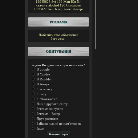
12945623
dvj
109
Жан Юн
5.4
скачать alcohol 120
Grotesque
1386827
french rap
Алекс Десерт
РЕКЛАМА
Добавить свое объявление
Загрузка...
ОПИТУВАННЯ
Звідки Ви дізналися про наш сайт?
В google
В Yandex
В Rambler
В Апорт
З каталогу
З топу
З "Вконтакте"
Лінк з другого сайту
Реклама на вулиці
Реклама - Банер
Друг розповів
Зайшов пьяній не пам'ятаю як
Інше