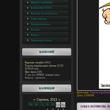
ВИДЕО КАРАОКЕ
KARAOKE FOTO
Караоке на мобільном...
Софт караоке
Правовласникам
karaoke
Форум
Зворотний зв'язок
КАТЕГОРІЇ
Караоке онлайн
[492]
Тексты українських пісень
[220]
SONGS text
Про зірок
[58]
У нас всі ЗІРКИ: новини шоу-
бізнесу:: артисти...
КАЛЕНДАР
Категорія:
Тексты українськ
Дата:
13/08/06
«
Серпень 2013
»
Пн
Вт
Ср
Чт
Пт
Сб
Нд
ОЛЬГА ПОЛЯКОВА З