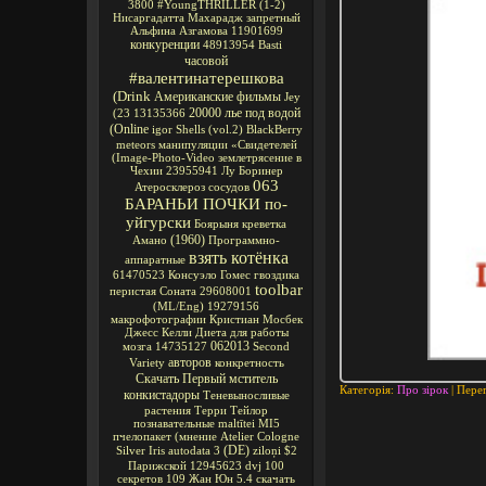
3800
#YoungTHRILLER
(1-2)
Нисаргадатта Махарадж
запретный
Альфина Азгамова
11901699
конкуренции
48913954
Basti
часовой
#валентинатерешкова
(Drink
Американские фильмы
Jey
20000 лье под водой
(23
13135366
(Online
igor
Shells
(vol.2)
BlackBerry
meteors
манипуляции
«Свидетелей
(Image-Photo-Video
землетрясение в
Чехии
23955941
Лу Боринер
063
Атеросклероз сосудов
БАРАНЬИ ПОЧКИ по-
уйгурски
Боярыня
креветка
(1960)
Амано
Программно-
взять котёнка
аппаратные
61470523
Консуэло Гомес
гвоздика
toolbar
перистая Соната
29608001
(ML/Eng)
19279156
макрофотографии
Кристиан Мосбек
Джесс Келли
Диета для работы
062013
мозга
14735127
Second
авторов
Variety
конкретность
Скачать Первый мститель
Категорія:
Про зірок
| Перег
конкистадоры
Теневыносливые
растения
Терри Тейлор
познавательные
maltītei
MI5
пчелопакет
(мнение
Atelier Cologne
(DE)
Silver Iris
autodata 3
ziloņi
$2
Парижской
12945623
dvj
100
секретов
109
Жан Юн
5.4
скачать