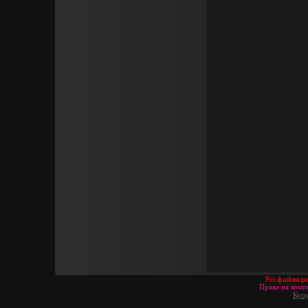
Усі файли р
Права на компо
Купу