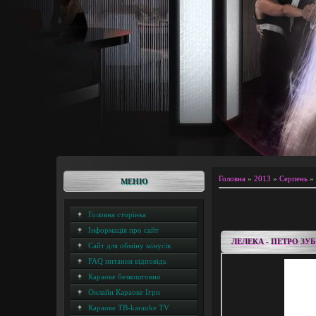
Головна
»
2013
»
Серпень
»
МЕНЮ
Головна сторінка
Інформація про сайт
ЛЕЛЕКА - ПЕТРО ЗУБ
Сайт для обміну мінусів
FAQ питання відповідь
Караоке безкоштовно
Онлайн Караоке Ігри
Караоке ТВ-karaoke TV