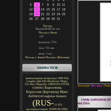
1
2
3
4
5
7
8
9
10
11
6
12
14
15
16
17
18
13
19
21
22
23
24
25
20
26
27
28
29
30
31
Погода
Неділя 09.08.26, ніч
Погода у
Києві
+16°
вологість:
75%
тиск:
751 мм
вітер:
3 м/с,
Погода у Львові
Погода у Житомирі
ХМАРКА ТЕГІВ
компьютерная литература
1080
Ella
Langley
eļļai
Ella Henderson
Magic
CG
Alex Flippenko
18604194
(OVER
Категорія:
Про зірок
| Перег
Барселона.
11980002
Боруссия Дортмунд
Макс
Антиселл
maģiskas
dizaineru
(RUS-
ГАРІК ХАРЛАМОВ П
ВАГІТНА
(1-45)
противопоставить
18498149
(HD).