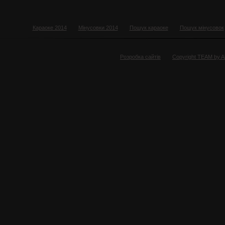
Караоке 2014
Мінусовки 2014
Пошук караоке
Пошук мінусовок
Розробка сайтів
Copyright TEAM by 