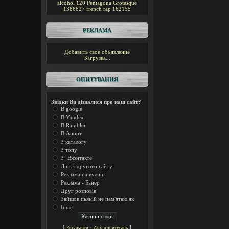
alcohol 120
Pentagona
Grotesque
1386827
french rap
162155
РЕКЛАМА
Добавить свое объявление
Загрузка...
ОПИТУВАННЯ
Звідки Ви дізналися про наш сайт?
В google
В Yandex
В Rambler
В Апорт
З каталогу
З топу
З "Вконтакте"
Лінк з другого сайту
Реклама на вулиці
Реклама - Банер
Друг розповів
Зайшов пьяній не пам'ятаю як
Інше
[
·
]
Результати
Архів опитувань