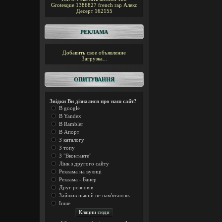
Grotesque
1386827
french rap
Алекс
Десерт
162155
РЕКЛАМА
Добавить свое объявление
Загрузка...
ОПИТУВАННЯ
Звідки Ви дізналися про наш сайт?
В google
В Yandex
В Rambler
В Апорт
З каталогу
З топу
З "Вконтакте"
Лінк з другого сайту
Реклама на вулиці
Реклама - Банер
Друг розповів
Зайшов пьяній не пам'ятаю як
Інше