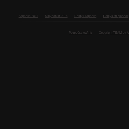
Караоке 2014
Мінусовки 2014
Пошук караоке
Пошук мінусовок
Розробка сайтів
Copyright TEAM by 