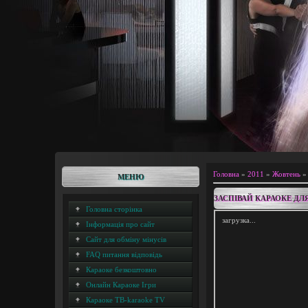
Головна
»
2011
»
Жовтень
»
МЕНЮ
ЗАСПІВАЙ КАРАОКЕ ДЛ
Головна сторінка
загрузка...
Інформація про сайт
Сайт для обміну мінусів
FAQ питання відповідь
Караоке безкоштовно
Онлайн Караоке Ігри
Караоке ТВ-karaoke TV