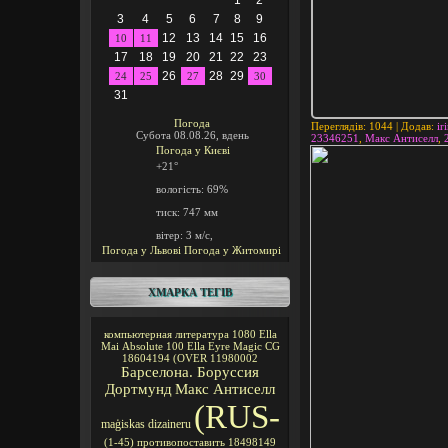
1
2
3
4
5
6
7
8
9
12
13
14
15
16
10
11
17
18
19
20
21
22
23
26
28
29
24
25
27
30
31
Погода
Переглядів
: 1044 |
Додав
:
ir
Субота 08.08.26, вдень
23346251
,
Макс Антиселл
,
Погода у
Києві
+21°
вологість:
69%
тиск:
747 мм
вітер:
3 м/с,
Погода у Львові
Погода у Житомирі
ХМАРКА ТЕГІВ
компьютерная литература
1080
Ella
Mai
Absolute 100
Ella Eyre
Magic CG
18604194
(OVER
11980002
Барселона. Боруссия
Дортмунд
Макс Антиселл
(RUS-
maģiskas
dizaineru
(1-45)
противопоставить
18498149