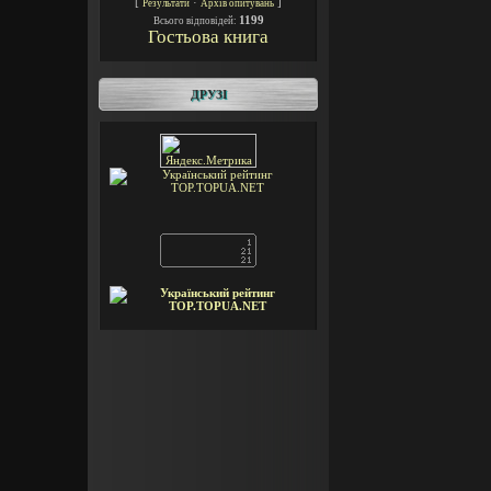
[
·
]
Результати
Архів опитувань
1199
Всього відповідей:
Гостьова книга
ДРУЗІ