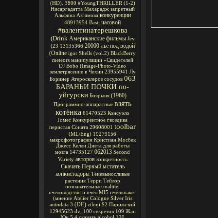
(HD).
3800
#YoungTHRILLER
(1-2)
Нисаргадатта Махарадж
запретный
конкуренции
Альфина Азгамова
часовой
48913954
Basti
#валентинатерешкова
(Drink
Американские фильмы
Jey
20000 лье под водой
(23
13135366
(Online
igor
Shells
(vol.2)
BlackBerry
meteors
манипуляции
«Свидетелей
DJ Bobo
(Image-Photo-Video
землетрясение в Чехии
23955941
Лу
063
Боринер
Атеросклероз сосудов
БАРАНЬИ ПОЧКИ по-
уйгурски
(1960)
Боярыня
взять
Программно-аппаратные
котёнка
61470523
Консуэло
Гомес
Конкурентное
гвоздика
toolbar
перистая Соната
29608001
(ML/Eng)
19279156
макрофотографии
Кристиан Мосбек
Джесс Келли
Диета для работы
062013
мозга
14735127
Second
авторов
Variety
конкретность
Скачать Первый мститель
конкистадоры
Теневыносливые
растения
Терри Тейлор
познавательные
maltītei
пчеловодство и пчёл
MI5
пчелопакет
(мнение
Atelier Cologne Silver Iris
(DE)
autodata 3
ziloņi
$2
Парижской
12945623
dvj
100 секретов
109
Жан
Юн
5.4
скачать alcohol 120