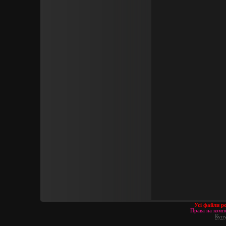
Усі файли р
Права на компо
Купу