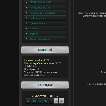
ВИДЕО КАРАОКЕ
KARAOKE FOTO
Караоке на мобільном...
Посетите один
из наших
делаете
пожертвова
Софт караоке
Правовласникам
karaoke
Форум
Зворотний зв'язок
КАТЕГОРІЇ
Караоке онлайн
[492]
Тексты українських пісень
[220]
SONGS text
Про зірок
[58]
У нас всі ЗІРКИ: новини шоу-
Мак
бізнесу:: артисти...
Так что приезжа
КАЛЕНДАР
«
Жовтень 2011
»
Пн
Вт
Ср
Чт
Пт
Сб
Нд