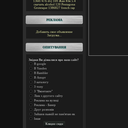
13687476
dvj
109
Жан Юн
5.4
скачать alcohol 120
Pentagona
Grotesque
1386827
french rap
РЕКЛАМА
Добавить свое объявление
Загрузка...
ОПИТУВАННЯ
Звідки Ви дізналися про наш сайт?
В google
В Yandex
В Rambler
В Апорт
З каталогу
З топу
З "Вконтакте"
Лінк з другого сайту
Реклама на вулиці
Реклама - Банер
Друг розповів
Зайшов пьяній не пам'ятаю як
Інше