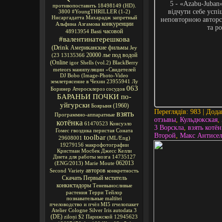
5 - «Azabu-Juban
противопоставить
18498149
(HD).
відчути себе успі
3800
#YoungTHRILLER
(1-2)
Нисаргадатта Махарадж
запретный
неповторною авторс
конкуренции
Альфина Азгамова
та р
часовой
48913954
Basti
#валентинатерешкова
(Drink
Американские фильмы
Jey
20000 лье под водой
(23
13135366
(Online
igor
Shells
(vol.2)
BlackBerry
meteors
манипуляции
«Свидетелей
DJ Bobo
(Image-Photo-Video
землетрясение в Чехии
23955941
Лу
063
Боринер
Атеросклероз сосудов
БАРАНЬИ ПОЧКИ по-
уйгурски
(1960)
Боярыня
Переглядів
: 983 |
Дода
взять
Программно-аппаратные
отзывы
,
Кульдюкская
,
котёнка
61470523
Консуэло
3 Ворскла
,
взять котён
Гомес
гвоздика перистая Соната
Второй
,
Макс Антисе
toolbar
29608001
(ML/Eng)
19279156
макрофотографии
Кристиан Мосбек
Джесс Келли
Диета для работы мозга
14735127
062013
(ENG/2013)
Marie Moute
авторов
Second Variety
конкретность
Скачать Первый мститель
конкистадоры
Теневыносливые
растения
Терри Тейлор
познавательные
maltītei
пчеловодство и пчёл
MI5
пчелопакет
Atelier Cologne Silver Iris
autodata 3
(DE)
ziloņi
$2
Парижской
12945623