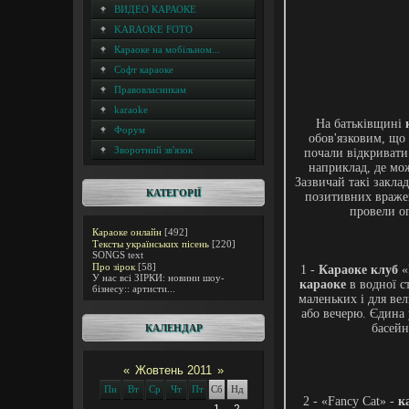
ВИДЕО КАРАОКЕ
KARAOKE FOTO
Караоке на мобільном...
Софт караоке
Правовласникам
karaoke
На батьківщині
Форум
обов'язковим, що 
Зворотний зв'язок
почали відкриват
наприклад, де м
Зазвичай такі закла
КАТЕГОРІЇ
позитивних вражен
провели ог
Караоке онлайн
[492]
Тексты українських пісень
[220]
SONGS text
Про зірок
[58]
1 -
Караоке клуб
«
У нас всі ЗІРКИ: новини шоу-
караоке
в водної ст
бізнесу:: артисти...
маленьких і для ве
або вечерю. Єдина
басейн
КАЛЕНДАР
«
Жовтень 2011
»
Пн
Вт
Ср
Чт
Пт
Сб
Нд
2 - «Fancy Cat» -
к