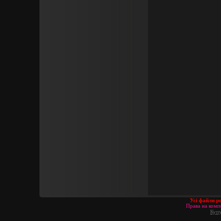
Усі файли р
Права на компо
Купу