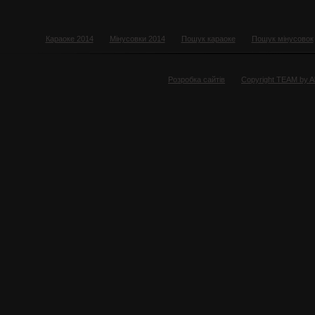
Караоке 2014
Мінусовки 2014
Пошук караоке
Пошук мінусовок
Розробка сайтів
Copyright TEAM by 