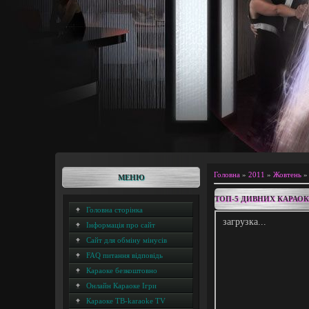
Головна
»
2011
»
Жовтень
»
МЕНЮ
ТОП-5 ДИВНИХ КАРАОК
Головна сторінка
загрузка...
Інформація про сайт
Сайт для обміну мінусів
FAQ питання відповідь
Караоке безкоштовно
Онлайн Караоке Ігри
Караоке ТВ-karaoke TV