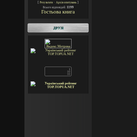
[
·
]
Результати
Архів опитувань
1199
Всього відповідей:
Гостьова книга
ДРУЗІ