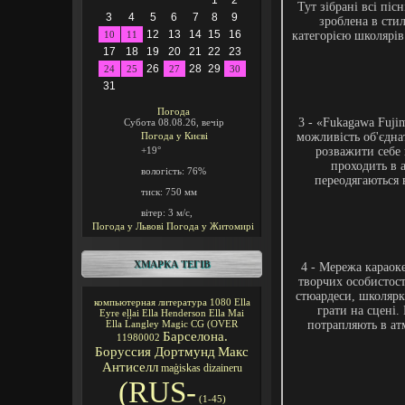
1
2
Тут зібрані всі пісн
3
4
5
6
7
8
9
зроблена в стил
12
13
14
15
16
10
11
категорією школярів
17
18
19
20
21
22
23
26
28
29
24
25
27
30
31
Погода
3 - «Fukagawa Fuji
Субота 08.08.26, вечір
Погода у
Києві
можливість об'єдна
+19°
розважити себе
проходить в 
вологість:
76%
переодягаються 
тиск:
750 мм
вітер:
3 м/с,
Погода у Львові
Погода у Житомирі
ХМАРКА ТЕГІВ
4 - Мережа караок
творчих особистост
стюардеси, школярки
компьютерная литература
1080
Ella
грати на сцені.
Eyre
eļļai
Ella Henderson
Ella Mai
потрапляють в ат
Ella Langley
Magic CG
(OVER
Барселона.
11980002
Боруссия Дортмунд
Макс
Антиселл
maģiskas
dizaineru
(RUS-
(1-45)