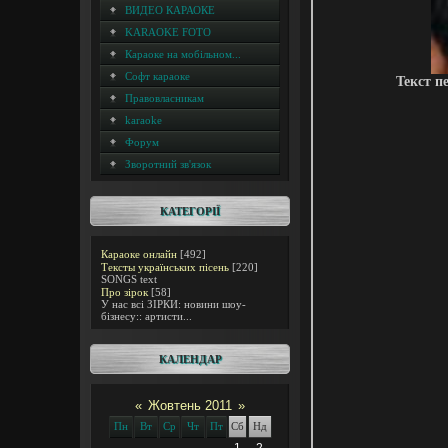
ВИДЕО КАРАОКЕ
KARAOKE FOTO
Караоке на мобільном...
Софт караоке
Текст п
Правовласникам
karaoke
Форум
Зворотний зв'язок
КАТЕГОРІЇ
Караоке онлайн
[492]
Тексты українських пісень
[220]
SONGS text
Про зірок
[58]
У нас всі ЗІРКИ: новини шоу-
бізнесу:: артисти...
КАЛЕНДАР
«
Жовтень 2011
»
Пн
Вт
Ср
Чт
Пт
Сб
Нд