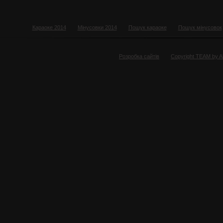
Караоке 2014
Мінусовки 2014
Пошук караоке
Пошук мінусовок
Розробка сайтів
Copyright TEAM by 