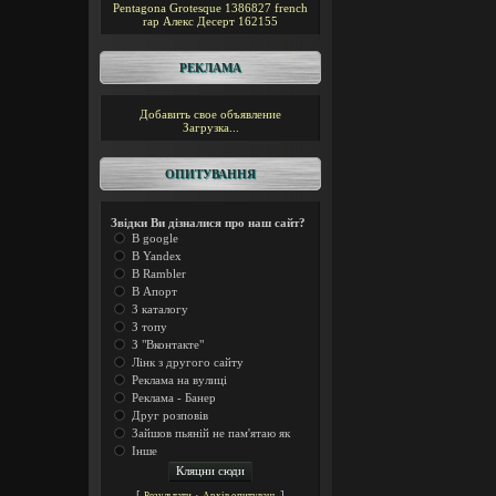
Pentagona
Grotesque
1386827
french
rap
Алекс Десерт
162155
РЕКЛАМА
Добавить свое объявление
Загрузка...
ОПИТУВАННЯ
Звідки Ви дізналися про наш сайт?
В google
В Yandex
В Rambler
В Апорт
З каталогу
З топу
З "Вконтакте"
Лінк з другого сайту
Реклама на вулиці
Реклама - Банер
Друг розповів
Зайшов пьяній не пам'ятаю як
Інше
[
·
]