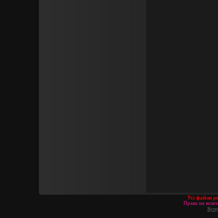
Усі файли р
Права на компо
Купу