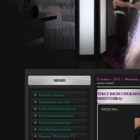
Головна
»
2011
»
Жовтень
МЕНЮ
минусовка)
ТЕКСТ ПІСНІ СНЕЖАНА 
Головна сторінка
МИНУСОВКА)
Інформація про сайт
загрузка...
Сайт для обміну мінусів
FAQ питання відповідь
Караоке безкоштовно
Онлайн Караоке Ігри
Караоке ТВ-karaoke TV