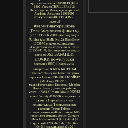
противопоставить
18498149
(HD).
3800
#YoungTHRILLER
(1-2)
Нисаргадатта Махарадж
запретный
Альфина Азгамова
11901699
конкуренции
48913954
Basti
часовой
#валентинатерешкова
(Drink
Американские фильмы
Jey
20000 лье под водой
(23
13135366
(Online
igor
Shells
(vol.2)
BlackBerry
1303870
meteors
манипуляции
«Свидетелей
землетрясение в Чехии
23955941
Лу Боринер
Атеросклероз
063
БАРАНЬИ
сосудов
ПОЧКИ по-уйгурски
(1960)
Боярыня
Программно-
взять котёнка
аппаратные
61470523
Консуэло Гомес
гвоздика
toolbar
перистая Соната
29608001
(ML/Eng)
19279156
макрофотографии
Кристиан Мосбек
Джесс Келли
Диета для работы
062013
мозга
14735127
Marie Moute
авторов
Second Variety
конкретность
Скачать Первый мститель
конкистадоры
Теневыносливые
растения
Терри Тейлор
познавательные
maltītei
dizaineri
MI5
пчелопакет
(мнение
Atelier Cologne
(DE)
Silver Iris
autodata 3
ziloņi
$2
Парижской
12945623
dvj
109
Жан
Юн
5.4
скачать alcohol 120