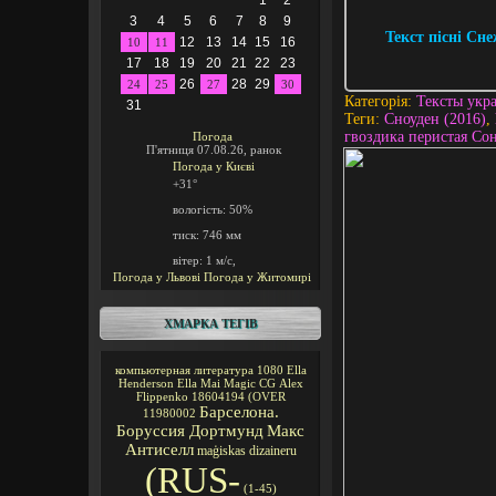
1
2
3
4
5
6
7
8
9
Текст пісні Сне
12
13
14
15
16
10
11
17
18
19
20
21
22
23
26
28
29
24
25
27
30
Категорія
:
Тексты укра
31
Теги
:
Сноуден (2016)
,
гвоздика перистая Со
Погода
П'ятниця 07.08.26, ранок
Погода у
Києві
+31°
вологість:
50%
тиск:
746 мм
вітер:
1 м/с,
Погода у Львові
Погода у Житомирі
ХМАРКА ТЕГІВ
компьютерная литература
1080
Ella
Henderson
Ella Mai
Magic CG
Alex
Flippenko
18604194
(OVER
Барселона.
11980002
Боруссия Дортмунд
Макс
Антиселл
maģiskas
dizaineru
(RUS-
(1-45)