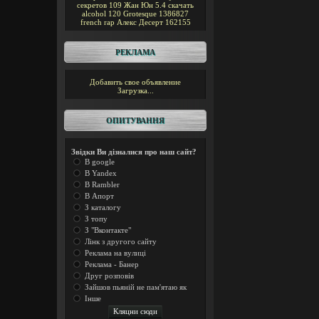
секретов
109
Жан Юн
5.4
скачать
alcohol 120
Grotesque
1386827
french rap
Алекс Десерт
162155
РЕКЛАМА
Добавить свое объявление
Загрузка...
ОПИТУВАННЯ
Звідки Ви дізналися про наш сайт?
В google
В Yandex
В Rambler
В Апорт
З каталогу
З топу
З "Вконтакте"
Лінк з другого сайту
Реклама на вулиці
Реклама - Банер
Друг розповів
Зайшов пьяній не пам'ятаю як
Інше