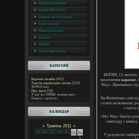
ВИДЕО КАРАОКЕ
KARAOKE FOTO
Караоке на мобільном...
Софт караоке
Правовласникам
karaoke
Форум
Зворотний зв'язок
КАТЕГОРІЇ
БЕРЛІН, 12 лютого. 
Караоке онлайн
[492]
захоплення
караоке
,
Тексты українських пісень
[220]
Way». Причиною служи
SONGS text
Про зірок
[58]
У нас всі ЗІРКИ: новини шоу-
На Філіппінах спів п
бізнесу:: артисти...
стоять на кожному ро
і часто 
КАЛЕНДАР
«My Way» багато рок
самосуду і замаху 
«
Травень 2011
»
Пн
Вт
Ср
Чт
Пт
Сб
Нд
У результаті найпр