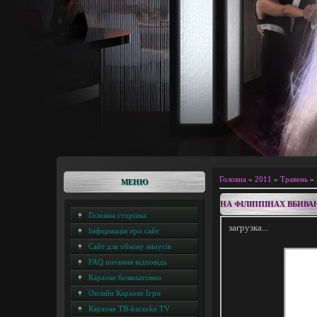
Головна
»
2011
»
Травень
»
МЕНЮ
НА ФІЛІППІНАХ ВБИВ
Головна сторінка
загрузка...
Інформація про сайт
Сайт для обміну мінусів
FAQ питання відповідь
Караоке безкоштовно
Онлайн Караоке Ігри
Караоке ТВ-karaoke TV