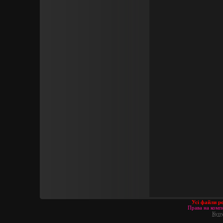
Усі файли р
Права на компо
Купу