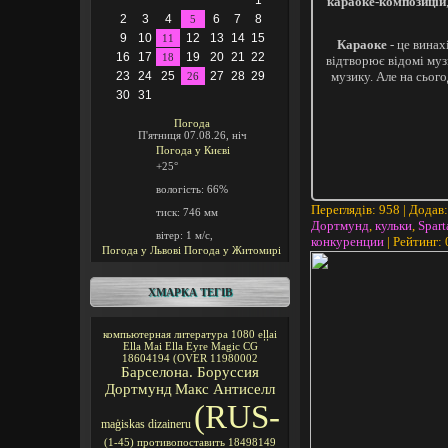
1
караоке-композицій
2
3
4
6
7
8
5
9
10
12
13
14
15
11
Караоке
- це вина
16
17
19
20
21
22
18
відтворює відомі музи
23
24
25
27
28
29
музику. Але на сьог
26
30
31
Погода
П'ятниця 07.08.26, ніч
Погода у
Києві
+25°
вологість:
66%
Переглядів
: 958 |
Додав
тиск:
746 мм
Дортмунд
,
кульки
,
Spar
вітер:
1 м/с,
конкуренции
|
Рейтинг
:
Погода у Львові
Погода у Житомирі
ХМАРКА ТЕГІВ
компьютерная литература
1080
eļļai
Ella Mai
Ella Eyre
Magic CG
18604194
(OVER
11980002
Барселона. Боруссия
Дортмунд
Макс Антиселл
(RUS-
maģiskas
dizaineru
(1-45)
противопоставить
18498149