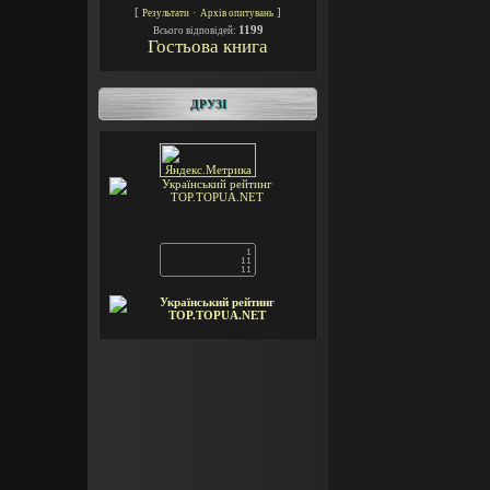
[
·
]
Результати
Архів опитувань
1199
Всього відповідей:
Гостьова книга
ДРУЗІ