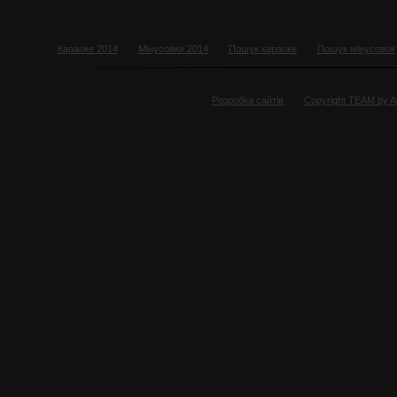
Караоке 2014
Мінусовки 2014
Пошук караоке
Пошук мінусовок
Розробка сайтів
Copyright TEAM by 