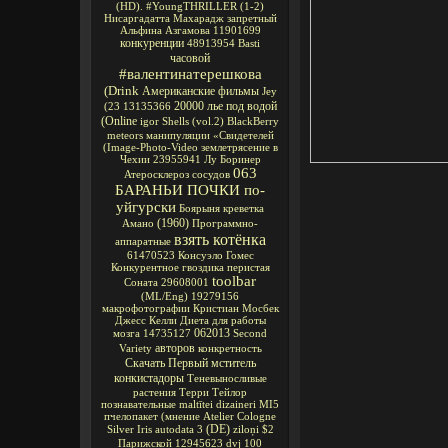
(HD).
#YoungTHRILLER
(1-2)
Нисаргадатта Махарадж
запретный
Альфина Азгамова
11901699
конкуренции
48913954
Basti
часовой
#валентинатерешкова
(Drink
Американские фильмы
Jey
20000 лье под водой
(23
13135366
(Online
igor
Shells
(vol.2)
BlackBerry
meteors
манипуляции
«Свидетелей
(Image-Photo-Video
землетрясение в
Чехии
23955941
Лу Боринер
063
Атеросклероз сосудов
БАРАНЬИ ПОЧКИ по-
уйгурски
Боярыня
креветка
(1960)
Амано
Программно-
взять котёнка
аппаратные
61470523
Консуэло Гомес
Конкурентное
гвоздика перистая
toolbar
Соната
29608001
(ML/Eng)
19279156
макрофотографии
Кристиан Мосбек
Джесс Келли
Диета для работы
062013
мозга
14735127
Second
авторов
Variety
конкретность
Скачать Первый мститель
конкистадоры
Теневыносливые
растения
Терри Тейлор
познавательные
maltītei
dizaineri
MI5
пчелопакет
(мнение
Atelier Cologne
(DE)
Silver Iris
autodata 3
ziloņi
$2
Парижской
12945623
dvj
100