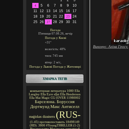
1
2
3
5
6
7
8
9
10
4
11
12
13
14
15
16
17
18
19
20
21
22
24
23
25
26
28
29
30
31
27
Погода
П'ятниця 07.08.26, вечір
Погода у
Києві
+31°
Виконує: Аліна Гросу.
вологість:
48%
тиск:
745 мм
вітер:
2 м/с,
Погода у Львові
Погода у Житомирі
ХМАРКА ТЕГІВ
компьютерная литература
1080
Ella
Langley
Ella Eyre
eļļai
Ella Henderson
Ella Mai
Magic CG
(OVER
11980002
Барселона. Боруссия
Дортмунд
Макс Антиселл
(RUS-
maģiskas
dizaineru
(1-45)
противопоставить
18498149
(HD).
3800
#YoungTHRILLER
(1-2)
Нисаргадатта Махарадж
запретный