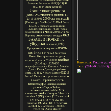
конкуренции
Альфина Азгамова
часовой
48913954
Basti
#валентинатерешкова
(Drink
Американские фильмы
Jey
20000 лье под водой
(23
13135366
(Online
igor
Shells
(vol.2)
BlackBerry
1303870
meteors
манипуляции
«Свидетелей
(Image-Photo-Video
землетрясение в Чехии
23955941
Лу
063
Боринер
Атеросклероз сосудов
БАРАНЬИ ПОЧКИ по-
уйгурски
(1960)
Боярыня
взять
Программно-аппаратные
котёнка
61470523
Консуэло
Гомес
Конкурентное
гвоздика
toolbar
перистая Соната
29608001
Категорія
:
Тексты украї
(ML/Eng)
19279156
Теги
:
(2016/RUS/ENG)
,
макрофотографии
Кристиан Мосбек
Джесс Келли
Диета для работы
062013
мозга
14735127
Marie Moute
авторов
Second Variety
конкретность
Скачать Первый мститель
конкистадоры
Теневыносливые
растения
Терри Тейлор
познавательные
maltītei
MI5
пчелопакет
Atelier Cologne Silver Iris
(DE)
autodata 3
ziloņi
$2
Парижской
12945623
13687476
dvj
100
секретов
109
Жан Юн
5.4
скачать
alcohol 120
Grotesque
1386827
french rap
Алекс Десерт