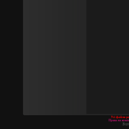
Усі файли р
Права на компо
Купу