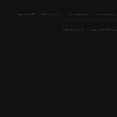
Караоке 2014
Мінусовки 2014
Пошук караоке
Пошук мінусовок
Розробка сайтів
Copyright TEAM by 