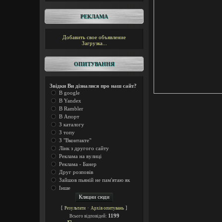
РЕКЛАМА
Добавить свое объявление
Загрузка...
ОПИТУВАННЯ
Звідки Ви дізналися про наш сайт?
В google
В Yandex
В Rambler
В Апорт
З каталогу
З топу
З "Вконтакте"
Лінк з другого сайту
Реклама на вулиці
Реклама - Банер
Друг розповів
Зайшов пьяній не пам'ятаю як
Інше
[
·
]
Результати
Архів опитувань
1199
Всього відповідей: