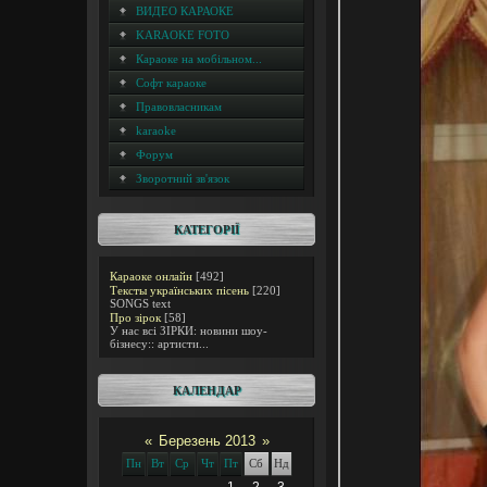
ВИДЕО КАРАОКЕ
KARAOKE FOTO
Караоке на мобільном...
Софт караоке
Правовласникам
karaoke
Форум
Зворотний зв'язок
КАТЕГОРІЇ
Караоке онлайн
[492]
Тексты українських пісень
[220]
SONGS text
Про зірок
[58]
У нас всі ЗІРКИ: новини шоу-
бізнесу:: артисти...
КАЛЕНДАР
«
Березень 2013
»
Пн
Вт
Ср
Чт
Пт
Сб
Нд