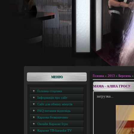
Головна
»
2013
»
Березень
»
МЕНЮ
МАМА - АЛІНА ГРОСУ
Головна сторінка
загрузка...
Інформація про сайт
Сайт для обміну мінусів
FAQ питання відповідь
Караоке безкоштовно
Онлайн Караоке Ігри
Караоке ТВ-karaoke TV