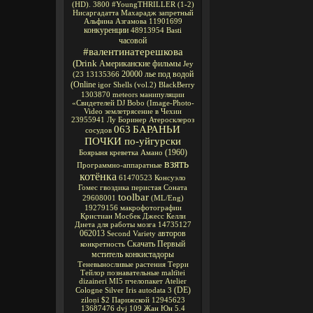
(HD).
3800
#YoungTHRILLER
(1-2)
Нисаргадатта Махарадж
запретный
Альфина Азгамова
11901699
конкуренции
48913954
Basti
часовой
#валентинатерешкова
(Drink
Американские фильмы
Jey
20000 лье под водой
(23
13135366
(Online
igor
Shells
(vol.2)
BlackBerry
1303870
meteors
манипуляции
«Свидетелей
DJ Bobo
(Image-Photo-
Video
землетрясение в Чехии
23955941
Лу Боринер
Атеросклероз
063
БАРАНЬИ
сосудов
ПОЧКИ по-уйгурски
(1960)
Боярыня
креветка Амано
взять
Программно-аппаратные
котёнка
61470523
Консуэло
Гомес
гвоздика перистая Соната
toolbar
29608001
(ML/Eng)
19279156
макрофотографии
Кристиан Мосбек
Джесс Келли
Диета для работы мозга
14735127
062013
авторов
Second Variety
Скачать Первый
конкретность
мститель
конкистадоры
Теневыносливые растения
Терри
Тейлор
познавательные
maltītei
dizaineri
MI5
пчелопакет
Atelier
(DE)
Cologne Silver Iris
autodata 3
ziloņi
$2
Парижской
12945623
13687476
dvj
109
Жан Юн
5.4