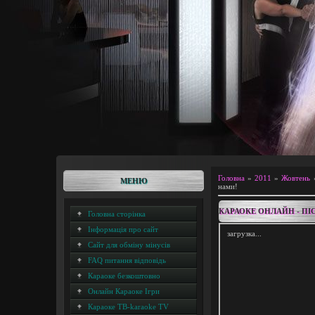
Головна
»
2011
»
Жовтень
МЕНЮ
нами!
КАРАОКЕ ОНЛАЙН - ПІС
Головна сторінка
Інформація про сайт
загрузка...
Сайт для обміну мінусів
FAQ питання відповідь
Караоке безкоштовно
Онлайн Караоке Ігри
Караоке ТВ-karaoke TV