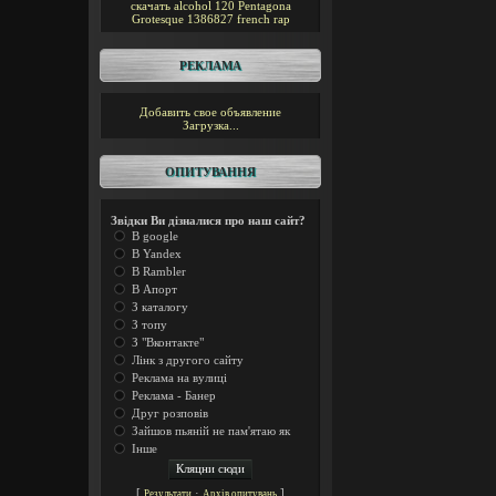
скачать alcohol 120
Pentagona
Grotesque
1386827
french rap
РЕКЛАМА
Добавить свое объявление
Загрузка...
ОПИТУВАННЯ
Звідки Ви дізналися про наш сайт?
В google
В Yandex
В Rambler
В Апорт
З каталогу
З топу
З "Вконтакте"
Лінк з другого сайту
Реклама на вулиці
Реклама - Банер
Друг розповів
Зайшов пьяній не пам'ятаю як
Інше
[
·
]
Результати
Архів опитувань