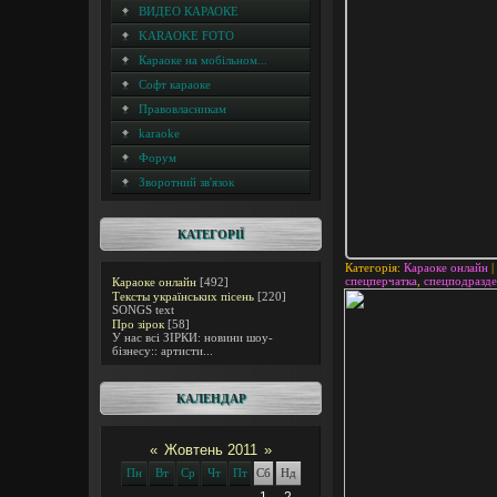
ВИДЕО КАРАОКЕ
KARAOKE FOTO
Караоке на мобільном...
Софт караоке
Правовласникам
karaoke
Форум
Зворотний зв'язок
КАТЕГОРІЇ
Категорія
:
Караоке онлайн
|
спецперчатка
,
спецподразд
Караоке онлайн
[492]
Тексты українських пісень
[220]
SONGS text
Про зірок
[58]
У нас всі ЗІРКИ: новини шоу-
бізнесу:: артисти...
КАЛЕНДАР
«
Жовтень 2011
»
Пн
Вт
Ср
Чт
Пт
Сб
Нд