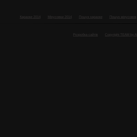
Караоке 2014
Мінусовки 2014
Пошук караоке
Пошук мінусовок
Розробка сайтів
Copyright TEAM by 