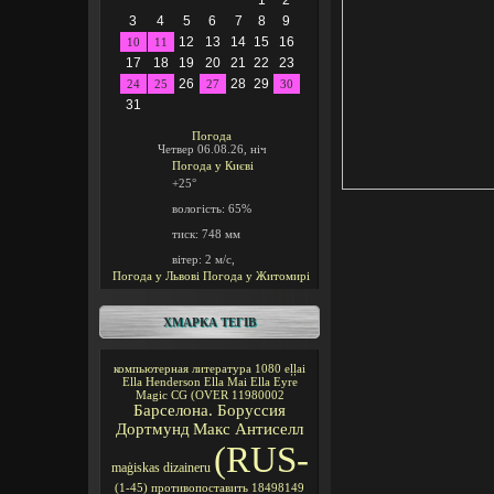
1
2
3
4
5
6
7
8
9
12
13
14
15
16
10
11
17
18
19
20
21
22
23
26
28
29
24
25
27
30
31
Погода
Четвер 06.08.26, ніч
Погода у
Києві
+25°
вологість:
65%
тиск:
748 мм
вітер:
2 м/с,
Погода у Львові
Погода у Житомирі
ХМАРКА ТЕГІВ
компьютерная литература
1080
eļļai
Ella Henderson
Ella Mai
Ella Eyre
Magic CG
(OVER
11980002
Барселона. Боруссия
Дортмунд
Макс Антиселл
(RUS-
maģiskas
dizaineru
(1-45)
противопоставить
18498149