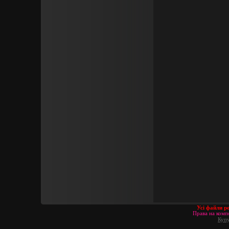
Усі файли р
Права на компо
Купу