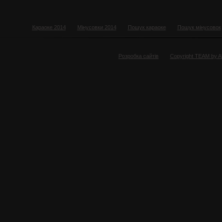
Караоке 2014
Мінусовки 2014
Пошук караоке
Пошук мінусовок
Розробка сайтів
Copyright TEAM by 