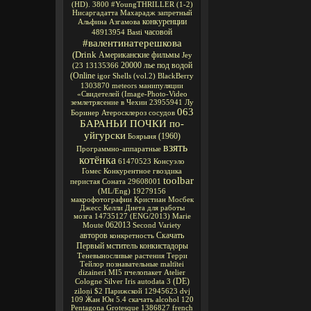
(HD).
3800
#YoungTHRILLER
(1-2)
Нисаргадатта Махарадж
запретный
конкуренции
Альфина Азгамова
часовой
48913954
Basti
#валентинатерешкова
(Drink
Американские фильмы
Jey
20000 лье под водой
(23
13135366
(Online
igor
Shells
(vol.2)
BlackBerry
1303870
meteors
манипуляции
«Свидетелей
(Image-Photo-Video
землетрясение в Чехии
23955941
Лу
063
Боринер
Атеросклероз сосудов
БАРАНЬИ ПОЧКИ по-
уйгурски
(1960)
Боярыня
взять
Программно-аппаратные
котёнка
61470523
Консуэло
Гомес
Конкурентное
гвоздика
toolbar
перистая Соната
29608001
(ML/Eng)
19279156
макрофотографии
Кристиан Мосбек
Джесс Келли
Диета для работы
мозга
14735127
(ENG/2013)
Marie
062013
Moute
Second Variety
авторов
Скачать
конкретность
Первый мститель
конкистадоры
Теневыносливые растения
Терри
Тейлор
познавательные
maltītei
dizaineri
MI5
пчелопакет
Atelier
(DE)
Cologne Silver Iris
autodata 3
ziloņi
$2
Парижской
12945623
dvj
109
Жан Юн
5.4
скачать alcohol 120
Pentagona
Grotesque
1386827
french