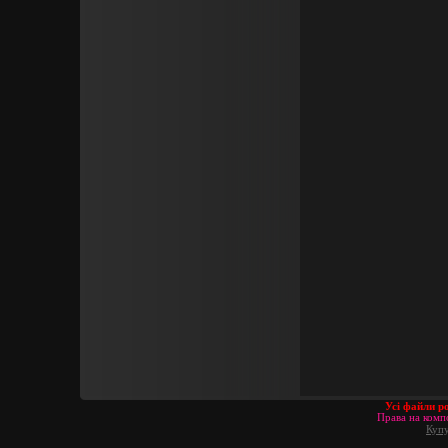
Усі файли р
Права на компо
Купу