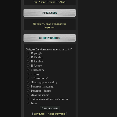
rap
Алекс Десерт
162155
РЕКЛАМА
Добавить свое объявление
Загрузка...
ОПИТУВАННЯ
Звідки Ви дізналися про наш сайт?
В google
В Yandex
В Rambler
В Апорт
З каталогу
З топу
З "Вконтакте"
Лінк з другого сайту
Реклама на вулиці
Реклама - Банер
Друг розповів
Зайшов пьяній не пам'ятаю як
Інше
[
·
]
Результати
Архів опитувань