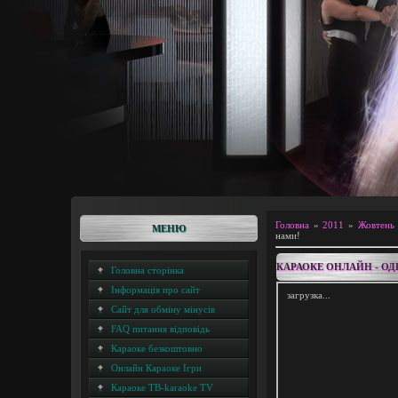
Головна
»
2011
»
Жовтень
МЕНЮ
нами!
КАРАОКЕ ОНЛАЙН - ОД
Головна сторінка
Інформація про сайт
загрузка...
Сайт для обміну мінусів
FAQ питання відповідь
Караоке безкоштовно
Онлайн Караоке Ігри
Караоке ТВ-karaoke TV