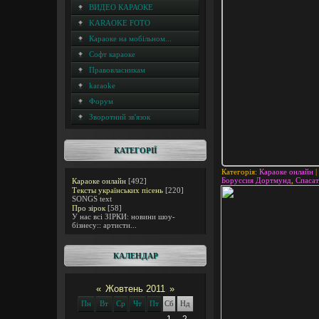
ВИДЕО КАРАОКЕ
KARAOKE FOTO
Караоке на мобільном...
Софт караоке
Правовласникам
karaoke
Форум
Зворотний зв'язок
КАТЕГОРІЇ
Категорія
:
Караоке онлайн
|
Боруссия Дортмунд
,
Спасат
Караоке онлайн
[492]
Тексты українських пісень
[220]
SONGS text
Про зірок
[58]
У нас всі ЗІРКИ: новини шоу-
бізнесу:: артисти...
КАЛЕНДАР
«
Жовтень 2011
»
Пн
Вт
Ср
Чт
Пт
Сб
Нд