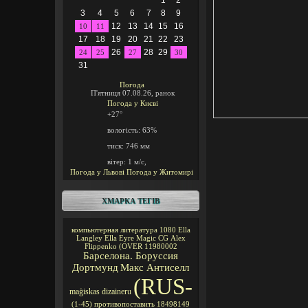
1
2
3
4
5
6
7
8
9
12
13
14
15
16
10
11
17
18
19
20
21
22
23
26
28
29
24
25
27
30
31
Погода
П'ятниця 07.08.26, ранок
Погода у
Києві
+27°
вологість:
63%
тиск:
746 мм
вітер:
1 м/с,
Погода у Львові
Погода у Житомирі
ХМАРКА ТЕГІВ
компьютерная литература
1080
Ella
Langley
Ella Eyre
Magic CG
Alex
Flippenko
(OVER
11980002
Барселона. Боруссия
Дортмунд
Макс Антиселл
(RUS-
maģiskas
dizaineru
(1-45)
противопоставить
18498149