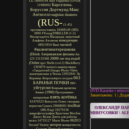
CG
18604194
Alex Flippenko
(OVER
Барселона.
11980002
Боруссия Дортмунд
Макс
Антиселл
maģiskas
dizaineru
(RUS-
(1-45)
противопоставить
18498149
(HD).
3800
#YoungTHRILLER
(1-2)
Нисаргадатта Махарадж
запретный
конкуренции
Альфина Азгамова
часовой
48913954
Basti
#валентинатерешкова
(Drink
Американские фильмы
Jey
20000 лье под водой
(23
13135366
(Online
igor
Shells
(vol.2)
BlackBerry
1303870
meteors
манипуляции
«Свидетелей
(Image-Photo-Video
землетрясение в Чехии
23955941
Лу
063
Боринер
Атеросклероз сосудов
БАРАНЬИ ПОЧКИ по-
уйгурски
Боярыня
креветка
DVD Karaoke і мінус
(1960)
Амано
Программно-
Завантажень: 1 | Дода
взять котёнка
аппаратные
61470523
Консуэло Гомес
гвоздика
toolbar
перистая Соната
29608001
ОЛЕКСАНДР ПАВ
(ML/Eng)
19279156
МИНУСОВКИ \ ALE
макрофотографии
Кристиан Мосбек
Джесс Келли
Диета для работы
062013
мозга
14735127
Marie Moute
авторов
Second Variety
конкретность