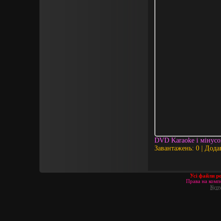
DVD Karaoke і мінус
Завантажень: 0 | Дода
Усі файли р
Права на компо
Купу