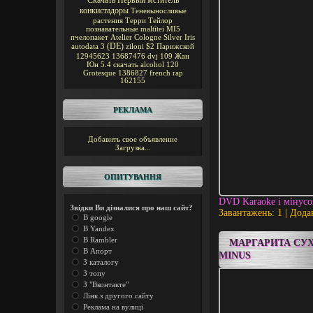
Скачать Первый мститель
конкистадоры
Теневыносливые
растения
Терри Тейлор
познавательные
maltītei
MI5
пчелопакет
Atelier Cologne Silver Iris
(DE)
autodata 3
ziloņi
$2
Парижской
12945623
13687476
dvj
109
Жан
Юн
5.4
скачать alcohol 120
Grotesque
1386827
french rap
162155
РЕКЛАМА
Добавить свое объявление
Загрузка...
ОПИТУВАННЯ
DVD Karaoke і мінус
Звідки Ви дізналися про наш сайт?
Завантажень: 1 | Дода
В google
В Yandex
В Rambler
МАРГАРИТА СУХ
В Апорт
MINUS
З каталогу
З топу
З "Вконтакте"
Лінк з другого сайту
Реклама на вулиці