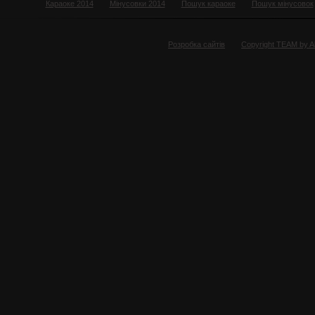
Караоке 2014
Мінусовки 2014
Пошук караоке
Пошук мінусовок
Розробка сайтів
Copyright TEAM by 