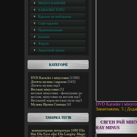
ВИДЕО КАРАОКЕ
KARAOKE FOTO
Караоке на мобільном...
Софт караоке
Правовласникам
karaoke
Форум
Зворотний зв'язок
КАТЕГОРІЇ
DVD Karaoke і мінусовки
[1580]
Дитяча музика і караоке
[343]
Дитяча музика mp3
Весільні мінусовки
[5]
весільні мінусовки - фонограми до
весілля, мінусовки на весілля mp3
Весільний марш весільні пісні mp3
DVD Karaoke і мінус
Музыка Ирины Синицы
[4]
Завантажень: 5 | Дода
ХМАРКА ТЕГІВ
ЄВГЕН РАЙ МІН
RAY MINUS
компьютерная литература
1080
Ella
Mai
Ella Eyre
eļļai
Ella Langley
Magic