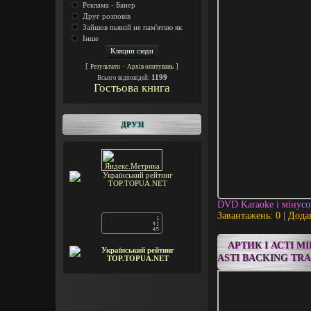
Реклама - Банер
Друг розповів
Зайшов пьяній не пам'ятаю як
Інше
[
·
]
Результати
Архів опитувань
1199
Всього відповідей:
Гостьова книга
ДРУЗІ
DVD Karaoke і мінус
Завантажень: 0 | Дода
АРТИК І АСТІ М
ASTI BACKING TR