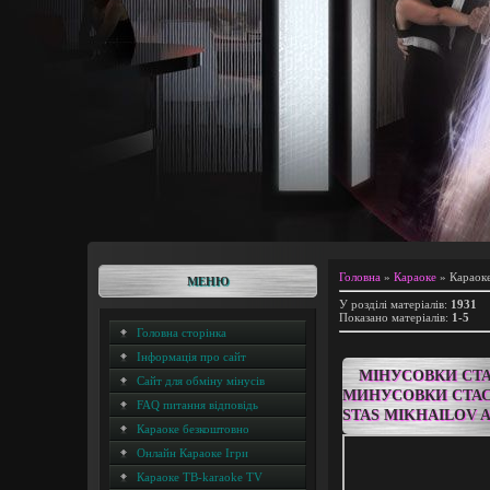
Головна
»
Караоке
» Караок
МЕНЮ
У розділі матеріалів
:
1931
Показано матеріалів
:
1-5
Головна сторінка
Інформація про сайт
МІНУСОВКИ СТА
Сайт для обміну мінусів
МИНУСОВКИ СТАС
FAQ питання відповідь
STAS MIKHAILOV 
Караоке безкоштовно
Онлайн Караоке Ігри
Караоке ТВ-karaoke TV