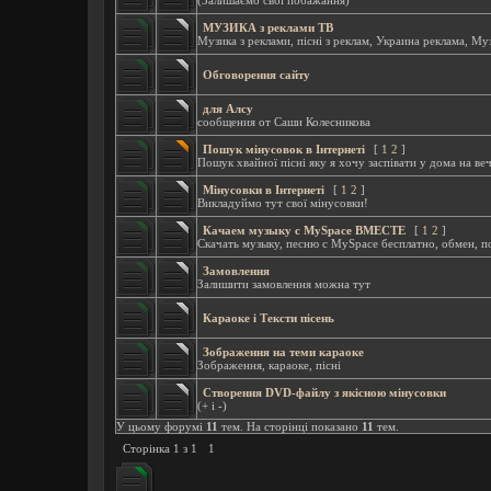
(Залишаємо свої побажання)
МУЗИКА з реклами ТВ
Музика з реклами, пісні з реклам, Украина реклама, Му
Обговорення сайту
для Алсу
сообщения от Саши Колесникова
Пошук мінусовок в Інтернеті
[
1
2
]
Пошук хвайної пісні яку я хочу заспівати у дома на веч
Мінусовки в Інтернеті
[
1
2
]
Викладуймо тут свої мінусовки!
Качаем музыку с MySpace ВМЕСТЕ
[
1
2
]
Скачать музыку, песню с MySpace бесплатно, обмен, 
Замовлення
Залишити замовлення можна тут
Караоке і Тексти пісень
Зображення на теми караоке
Зображення, караоке, пісні
Створення DVD-файлу з якісною мінусовки
(+ і -)
У цьому форумі
11
тем. На сторінці показано
11
тем.
Сторінка
1
з
1
1