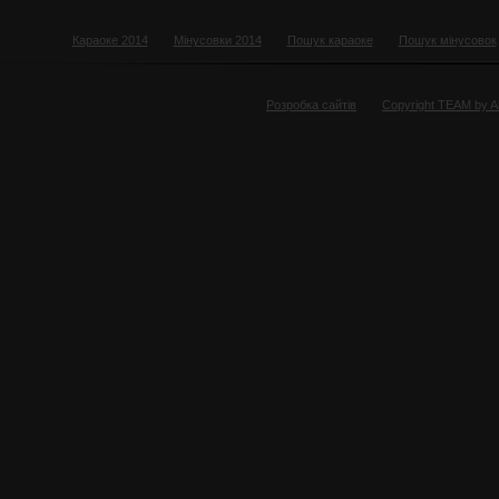
Караоке 2014
Мінусовки 2014
Пошук караоке
Пошук мінусовок
Розробка сайтів
Copyright TEAM by 