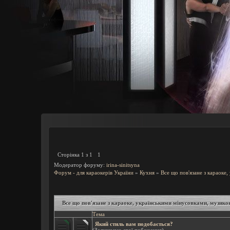
Сторінка
1
з
1
1
Модератор форуму:
irina-sinitsyna
Форум - для караокерів України
»
Кухня
»
Все що пов'язане з караоке
Все що пов'язане з караоке, українськими мінусовками, музико
Тема
Який стиль вам подобається?