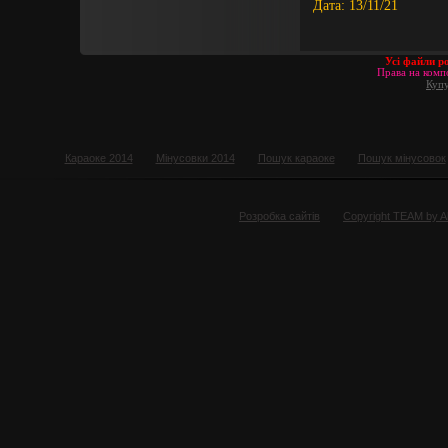
Дата:
13/11/21
Усі файли р
Права на компо
Купу
Караоке 2014
Мінусовки 2014
Пошук караоке
Пошук мінусовок
Розробка сайтів
Copyright TEAM by 