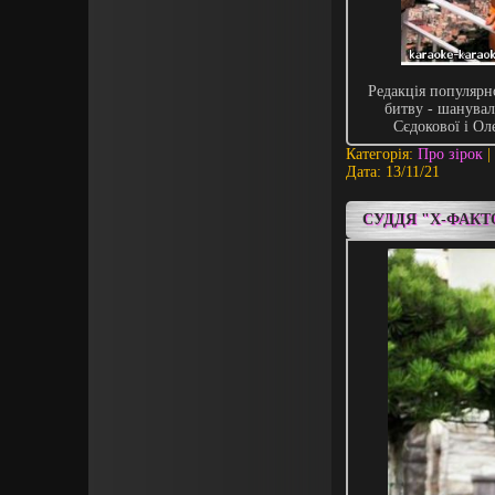
Редакція популяр
битву - шанува
Сєдокової і Ол
Категорія:
Про зірок
|
Дата:
13/11/21
СУДДЯ "Х-ФАКТ