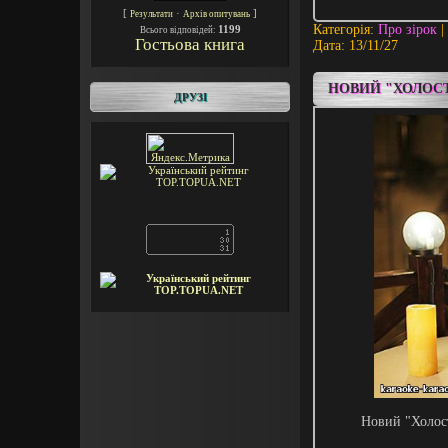
[
·
]
Результати
Архів опитувань
Категорія:
Про зірок
|
1199
Всього відповідей:
Гостьова книга
Дата:
13/11/27
НОВИЙ "ХОЛОСТ
ДРУЗІ
Новий "Холост