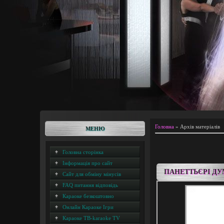
Головна
»
Архів матеріалів
МЕНЮ
Головна сторінка
Інформація про сайт
ПАНЕТТЬЄРІ ДУ
Сайт для обміну мінусів
FAQ питання відповідь
Караоке безкоштовно
Онлайн Караоке Ігри
Караоке ТВ-karaoke TV