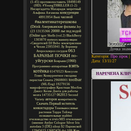
(1-45)
противопоставить
18498149
(HD).
#YoungTHRILLER
(1-2)
Нисаргадатта Махарадж
запретный
конкуренции
Альфина Азгамова
часовой
48913954
Basti
#валентинатерешкова
(Drink
Американские фильмы
Jey
20000 лье под водой
(23
13135366
(Online
igor
Shells
(vol.2)
BlackBerry
1303870
meteors
манипуляции
«Свидетелей
DJ Bobo
землетрясение
в Чехии
23955941
Лу Боринер
Дочка знаме
063
Атеросклероз сосудов
БАРАНЬИ ПОЧКИ по-
Категорія:
Про зірок
|
уйгурски
(1960)
Дата:
13/11/27
Боярыня
взять
Программно-аппаратные
котёнка
61470523
Консуэло
НАРЕЧЕНА КЛИЧ
Гомес
Конкурентное
гвоздика
toolbar
перистая Соната
29608001
(ML/Eng)
19279156
макрофотографии
Кристиан Мосбек
Джесс Келли
Диета для работы
062013
мозга
14735127
Second
авторов
Variety
конкретность
Скачать Первый мститель
конкистадоры
Теневыносливые
растения
Терри Тейлор
познавательные
maltītei
пчеловодство и пчёл
MI5
пчелопакет
(мнение
Atelier Cologne Silver Iris
(DE)
autodata 3
ziloņi
$2
Парижской
12945623
13687476
dvj
109
Жан