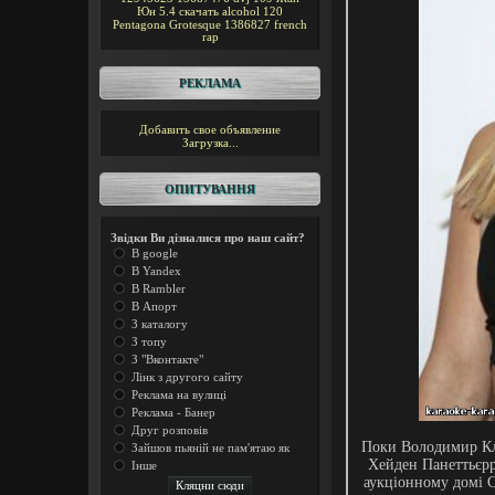
Юн
5.4
скачать alcohol 120
Pentagona
Grotesque
1386827
french
rap
РЕКЛАМА
Добавить свое объявление
Загрузка...
ОПИТУВАННЯ
Звідки Ви дізналися про наш сайт?
В google
В Yandex
В Rambler
В Апорт
З каталогу
З топу
З "Вконтакте"
Лінк з другого сайту
Реклама на вулиці
Реклама - Банер
Друг розповів
Поки Володимир Кли
Зайшов пьяній не пам'ятаю як
Хейден Панеттьєрр
Інше
аукціонному домі С