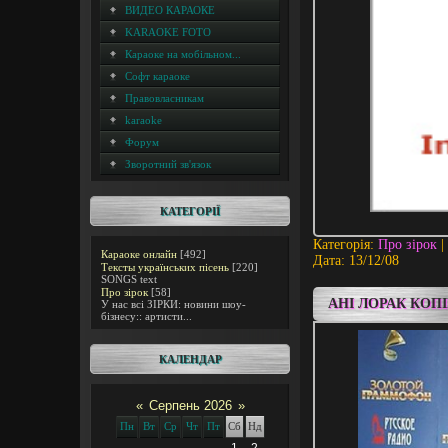
ВИДЕО КАРАОКЕ
KARAOKE FOTO
Караоке на мобільном...
Софт караоке
Правовласникам
karaoke
Форум
Зворотний зв'язок
КАТЕГОРІЇ
Категорія:
Про зірок
|
Караоке онлайн
[492]
Дата:
13/12/08
Тексты українських пісень
[220]
SONGS text
Про зірок
[58]
АНІ ЛОРАК КОП
У нас всі ЗІРКИ: новини шоу-
бізнесу:: артисти...
КАЛЕНДАР
«
Серпень 2026
»
Пн
Вт
Ср
Чт
Пт
Сб
Нд