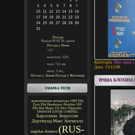
1
2
3
4
5
6
7
8
9
10
11
12
13
14
15
16
17
18
19
20
21
22
23
24
25
26
27
28
29
30
31
Погода
Неділя 09.08.26, ранок
Погода у
Києві
+21°
вологість:
52%
Категорія:
Про зірок
|
тиск:
752 мм
Дата:
13/12/08
вітер:
3 м/с,
Погода у Львові
Погода у Житомирі
ІРІША БЛОХІНА
ХМАРКА ТЕГІВ
компьютерная литература
1080
Ella
Eyre
Ella Henderson
Absolute 100
Ella Mai
Magic CG
Alex Flippenko
18604194
(OVER
11980002
Барселона. Боруссия
Дортмунд
Макс Антиселл
(RUS-
maģiskas
dizaineru