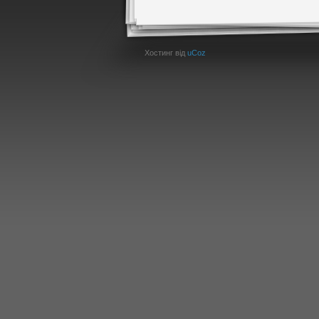
Хостинг від
uCoz